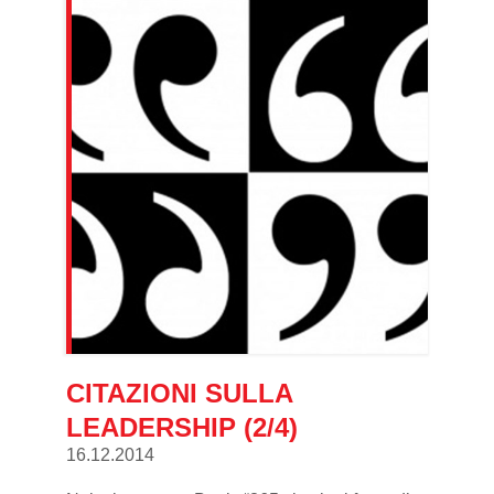
CITAZIONI SULLA
LEADERSHIP (2/4)
16.12.2014