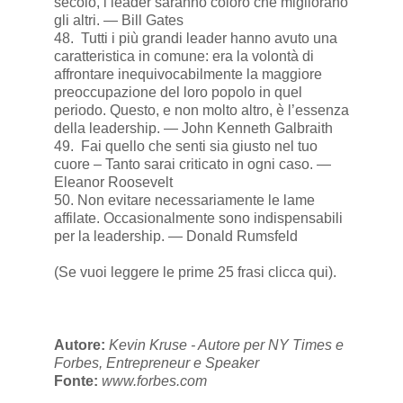
secolo, i leader saranno coloro che migliorano
gli altri. — Bill Gates
48. Tutti i più grandi leader hanno avuto una
caratteristica in comune: era la volontà di
affrontare inequivocabilmente la maggiore
preoccupazione del loro popolo in quel
periodo. Questo, e non molto altro, è l’essenza
della leadership. — John Kenneth Galbraith
49. Fai quello che senti sia giusto nel tuo
cuore – Tanto sarai criticato in ogni caso. —
Eleanor Roosevelt
50. Non evitare necessariamente le lame
affilate. Occasionalmente sono indispensabili
per la leadership. — Donald Rumsfeld
(Se vuoi leggere le prime 25 frasi
clicca qui)
.
Autore:
Kevin Kruse - Autore per NY Times e
Forbes, Entrepreneur e Speaker
Fonte:
www.forbes.com