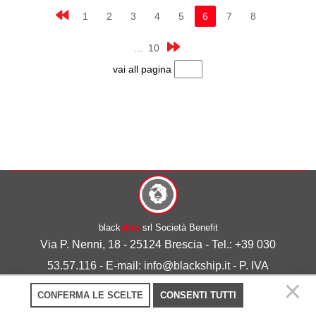
1
2
3
4
5
6
7
8
... 10
vai all pagina
black
ship
srl Società Benefit
Via P. Nenni, 18 - 25124 Brescia - Tel.: +39 030
53.57.116 - E-mail: info@blackship.it - P. IVA
03492980986
CONFERMA LE SCELTE
CONSENTI TUTTI
Privacy policy
-
Cookie policy