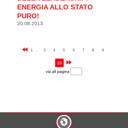
ENERGIA ALLO STATO
PURO!
20.08.2013
1 ...
3
4
5
6
7
8
9
10
vai all pagina