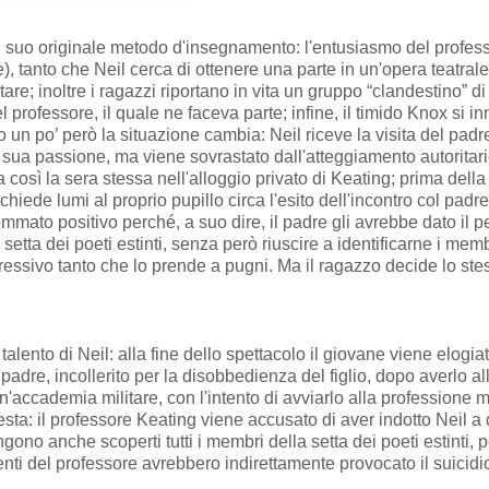
l suo originale metodo d'insegnamento: l'entusiasmo del profes
de), tanto che Neil cerca di ottenere una parte in un'opera teatra
are; inoltre i ragazzi riportano in vita un gruppo “clandestino” d
professore, il quale ne faceva parte; infine, il timido Knox si i
po un po’ però la situazione cambia: Neil riceve la visita del padr
 sua passione, ma viene sovrastato dall'atteggiamento autoritar
eca così la sera stessa nell'alloggio privato di Keating; prima del
chiede lumi al proprio pupillo circa l'esito dell'incontro col pad
sommato positivo perché, a suo dire, il padre gli avrebbe dato il 
a setta dei poeti estinti, senza però riuscire a identificarne i m
essivo tanto che lo prende a pugni. Ma il ragazzo decide lo stess
 talento di Neil: alla fine dello spettacolo il giovane viene elogi
 padre, incollerito per la disobbedienza del figlio, dopo averlo al
n'accademia militare, con l'intento di avviarlo alla professione m
hiesta: il professore Keating viene accusato di aver indotto Neil a
no anche scoperti tutti i membri della setta dei poeti estinti, po
ti del professore avrebbero indirettamente provocato il suicidio