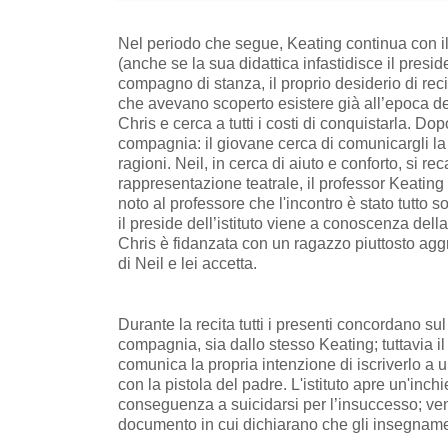
Nel periodo che segue, Keating continua con i
(anche se la sua didattica infastidisce il presi
compagno di stanza, il proprio desiderio di recit
che avevano scoperto esistere già all’epoca del 
Chris e cerca a tutti i costi di conquistarla. Do
compagnia: il giovane cerca di comunicargli la
ragioni. Neil, in cerca di aiuto e conforto, si r
rappresentazione teatrale, il professor Keating 
noto al professore che l'incontro è stato tutto 
il preside dell’istituto viene a conoscenza dell
Chris è fidanzata con un ragazzo piuttosto aggr
di Neil e lei accetta.
Durante la recita tutti i presenti concordano sul
compagnia, sia dallo stesso Keating; tuttavia il
comunica la propria intenzione di iscriverlo a u
con la pistola del padre. L'istituto apre un'inc
conseguenza a suicidarsi per l’insuccesso; vengo
documento in cui dichiarano che gli insegnamen