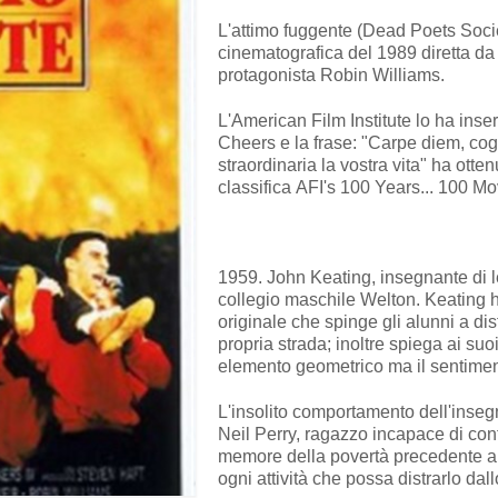
L'attimo fuggente (Dead Poets Socie
cinematografica del 1989 diretta da
protagonista Robin Williams.
L'American Film Institute lo ha inser
Cheers e la frase: "Carpe diem, cogl
straordinaria la vostra vita" ha otten
classifica AFI's 100 Years... 100 M
1959. John Keating, insegnante di let
collegio maschile Welton. Keating h
originale che spinge gli alunni a dist
propria strada; inoltre spiega ai su
elemento geometrico ma il sentimen
L'insolito comportamento dell'inseg
Neil Perry, ragazzo incapace di con
memore della povertà precedente al 
ogni attività che possa distrarlo dall