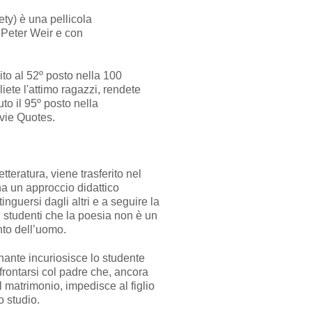
ty) è una pellicola
 Peter Weir e con
ito al 52º posto nella 100
iete l'attimo ragazzi, rendete
uto il 95º posto nella
ovie Quotes.
teratura, viene trasferito nel
a un approccio didattico
inguersi dagli altri e a seguire la
oi studenti che la poesia non è un
to dell’uomo.
nante incuriosisce lo studente
frontarsi col padre che, ancora
matrimonio, impedisce al figlio
o studio.