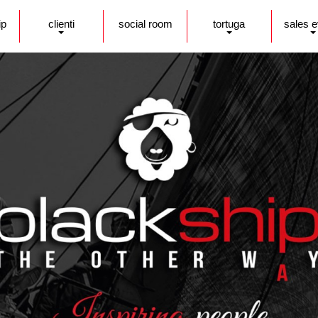
ip
clienti
social room
tortuga
sales 