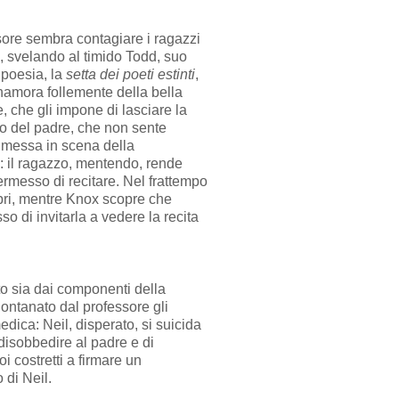
sore sembra contagiare i ragazzi
le, svelando al timido Todd, suo
i poesia, la
setta dei poeti estinti
,
nnamora follemente della bella
e, che gli impone di lasciare la
io del padre, che non sente
la messa in scena della
re: il ragazzo, mentendo, rende
permesso di recitare. Nel frattempo
embri, mentre Knox scopre che
o di invitarla a vedere la recita
ato sia dai componenti della
lontanato dal professore gli
edica: Neil, disperato, si suicida
 disobbedire al padre e di
i costretti a firmare un
 di Neil.