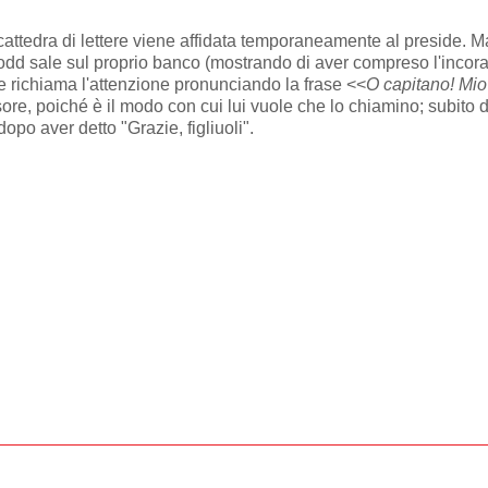
la cattedra di lettere viene affidata temporaneamente al preside.
, Todd sale sul proprio banco (mostrando di aver compreso l'inco
e richiama l'attenzione pronunciando la frase <<
O capitano! Mio
sore, poiché è il modo con cui lui vuole che lo chiamino; subito 
opo aver detto "Grazie, figliuoli".