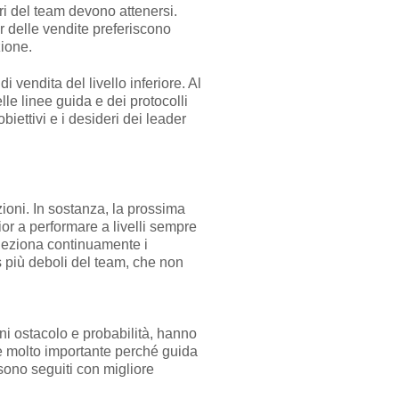
ri del team devono attenersi.
r delle vendite preferiscono
zione.
 vendita del livello inferiore. Al
le linee guida e dei protocolli
obiettivi e i desideri dei leader
ioni. In sostanza, la prossima
or a performare a livelli sempre
eleziona continuamente i
s più deboli del team, che non
ni ostacolo e probabilità, hanno
e molto importante perché guida
sono seguiti con migliore