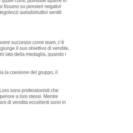
l quale conti, potrebbe sparire in
i fissano su pensieri negativi
golezzi autodistruttivi sentiti
i avere successo come team, c’è
iunge il suo obiettivo di vendite,
ltro lato della medaglia, quando i
a la coesione del gruppo, il
Loro sono professionisti che
eriore a loro stessi. Mentre
oni di vendita eccellenti sono in