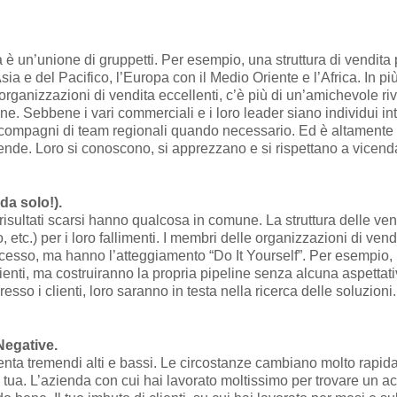
a è un’unione di gruppetti. Per esempio, una struttura di vendi
sia e del Pacifico, l’Europa con il Medio Oriente e l’Africa. In p
le organizzazioni di vendita eccellenti, c’è più di un’amichevole ri
one. Sebbene i vari commerciali e i loro leader siano individui i
ro compagni di team regionali quando necessario. Ed è altamente
ziende. Loro si conoscono, si apprezzano e si rispettano a vicend
da solo!).
isultati scarsi hanno qualcosa in comune. La struttura delle vend
, etc.) per i loro fallimenti. I membri delle organizzazioni di v
uccesso, ma hanno l’atteggiamento “Do It Yourself”. Per esempio,
ienti, ma costruiranno la propria pipeline senza alcuna aspettati
so i clienti, loro saranno in testa nella ricerca delle soluzioni.
Negative.
enta tremendi alti e bassi. Le circostanze cambiano molto rapi
tua. L’azienda con cui hai lavorato moltissimo per trovare un ac