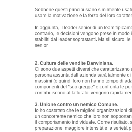
Sebbene questi principi siano similmente usati 
usare la motivazione e la forza del loro caratte
In aggiunta, il leader senior di un team tipicam
contrario, le decisioni vengono prese in modo i
stabiliti dai leader soprastanti. Ma sii sicuro, l
senior.
2. Cultura delle vendite Darwiniana.
Ci sono due aspetti diversi che caratterizzano 
persona assunta dall’azienda sarà talmente di q
massimi (e quindi loro non hanno tempo di adag
componenti del “suo gregge” e confronta le perf
contribuiscono al fatturato, vengono rapidament
3. Unione contro un nemico Comune.
Io ho costatato che le migliori organizzazioni 
un concorrente nemico che loro non sopportan
il comportamento individuale. Come risultato, s
preparazione, maggiore intensità e la serietà pr