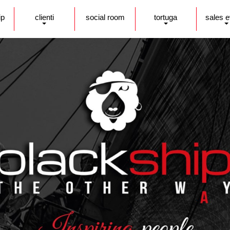
ip
clienti
social room
tortuga
sales 