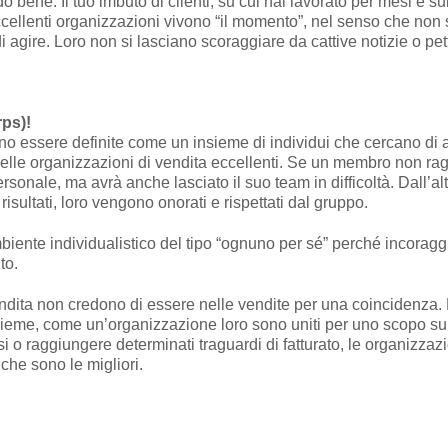
 bene. Il tuo imbuto di clienti, su cui hai lavorato per mesi e su
ccellenti organizzazioni vivono “il momento”, nel senso che non s
agire. Loro non si lasciano scoraggiare da cattive notizie o pette
rps)!
ono essere definite come un insieme di individui che cercano d
lle organizzazioni di vendita eccellenti. Se un membro non ragg
ersonale, ma avrà anche lasciato il suo team in difficoltà. Dall’a
sultati, loro vengono onorati e rispettati dal gruppo.
biente individualistico del tipo “ognuno per sé” perché incoraggi
to.
ndita non credono di essere nelle vendite per una coincidenza. 
nsieme, come un’organizzazione loro sono uniti per uno scopo sup
i o raggiungere determinati traguardi di fatturato, le organizzazi
he sono le migliori.