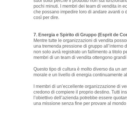
suoi soldi perché il prodotto non sta funzionando
pochi minuti. I membri dei team di vendita in e
che possano impedire loro di andare avanti o di 
così per dire.
7. Energia e Spirito di Gruppo (Esprit de Co
Mentre tutte le organizzazioni di vendita poss
una tremenda pressione di gruppo all’interno de
non solo avrà registrato un fallimento a titolo p
membri di un team di vendita ottengono grandi ri
Questo tipo di cultura è molto diverso da un am
morale e un livello di energia continuamente al
I membri di un’eccellente organizzazione di ve
credono di compiere il proprio destino. Tutti i
l’obiettivo dell’azienda potrebbe essere quotars
una missione senza fine per provare al mondo c