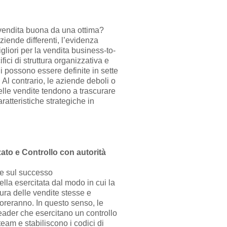
vendita buona da una ottima?
iende differenti, l’evidenza
liori per la vendita business-to-
fici di struttura organizzativa e
i possono essere definite in sette
. Al contrario, le aziende deboli o
lle vendite tendono a trascurare
ratteristiche strategiche in
ato e Controllo con autorità
re sul successo
ella esercitata dal modo in cui la
tura delle vendite stesse e
voreranno. In questo senso, le
leader che esercitano un controllo
team e stabiliscono i codici di