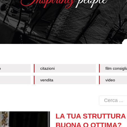
o
citazioni
film consigli
vendita
video
LA TUA STRUTTURA 
BUONA O OTTIMA?