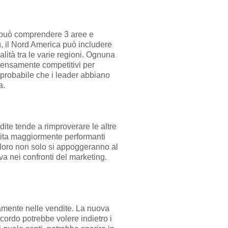
ta può comprendere 3 aree e
iù, il Nord America può includere
valità tra le varie regioni. Ognuna
ntensamente competitivi per
 probabile che i leader abbiano
a.
ite tende a rimproverare le altre
endita maggiormente performanti
 loro non solo si appoggeranno al
va nei confronti del marketing.
damente nelle vendite. La nuova
cordo potrebbe volere indietro i