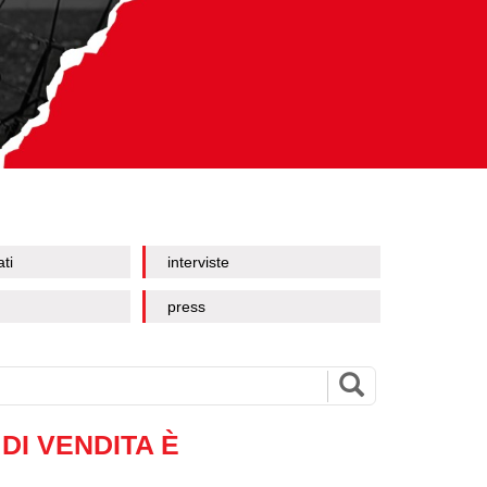
ati
interviste
press
DI VENDITA È