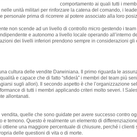
comportamento ai quali tutti i memb
nelle unità militari per rinforzare la catena del comando, i leade
re personale prima di ricorrere al potere associato alla loro posi
ente non scende ad un livello di controllo micro gestendo i team di
ndipendente e autonomo a livello locale operando all’interno del
e azioni dei livelli inferiori prendono sempre in considerazioni gli 
una cultura delle vendite Darwiniana. Il primo riguarda le assunz
ualità e capace che di fatto “sfiderà” i membri del team più seni
iarsi sugli allori). Il secondo aspetto è che l’organizzazione s
ormance di tutti i membri applicando criteri molto severi. I Sale
e allontanati.
di vendita, quelle che sono guidate per avere successo contro og
o e temono. Questo è realmente un elemento di differenziazion
i ottiene una maggiore percentuale di chiusure, perché i clienti 
opria delle questioni di vita o di morte.