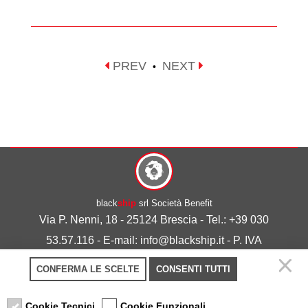
PREV
NEXT
•
black
ship
srl Società Benefit
Via P. Nenni, 18 - 25124 Brescia - Tel.: +39 030
53.57.116 - E-mail: info@blackship.it - P. IVA
03492980986
CONFERMA LE SCELTE
CONSENTI TUTTI
Privacy policy
-
Cookie policy
Cookie Tecnici
Cookie Funzionali