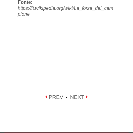
Fonte:
https://it.wikipedia.org/wiki/La_forza_del_cam
pione
PREV
NEXT
•