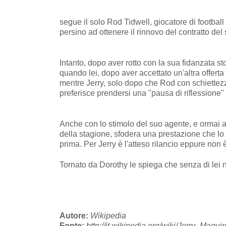
segue il solo Rod Tidwell, giocatore di football
persino ad ottenere il rinnovo del contratto de
Intanto, dopo aver rotto con la sua fidanzata s
quando lei, dopo aver accettato un'altra offerta
mentre Jerry, solo dopo che Rod con schiettezza
preferisce prendersi una "pausa di riflessione"
Anche con lo stimolo del suo agente, e ormai ami
della stagione, sfodera una prestazione che lo 
prima. Per Jerry è l'atteso rilancio eppure non 
Tornato da Dorothy le spiega che senza di lei n
Autore:
Wikipedia
Fonte:
http://it.wikipedia.org/wiki/Jerry_Maguir