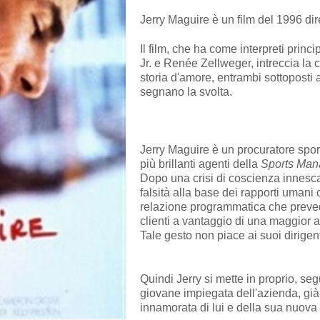
Jerry Maguire è un film del 1996 d
Il film, che ha come interpreti prin
Jr. e Renée Zellweger, intreccia la 
storia d'amore, entrambi sottoposti
segnano la svolta.
Jerry Maguire è un procuratore sporti
più brillanti agenti della
Sports Man
Dopo una crisi di coscienza innesca
falsità alla base dei rapporti umani
relazione programmatica che preved
clienti a vantaggio di una maggior a
Tale gesto non piace ai suoi dirigent
Quindi Jerry si mette in proprio, se
giovane impiegata dell'azienda, gi
innamorata di lui e della sua nuova 