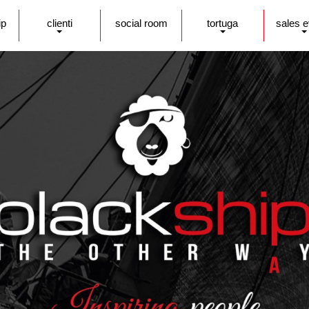
ip
clienti
social room
tortuga
sales 