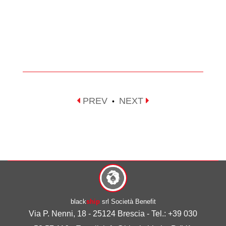
PREV
NEXT
•
black
ship
srl Società Benefit
Via P. Nenni, 18 - 25124 Brescia - Tel.: +39 030