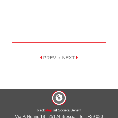
PREV
NEXT
•
black
ship
srl Società Benefit
Via P. Nenni, 18 - 25124 Brescia - Tel.: +39 030