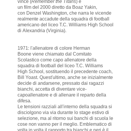
vince
(
Remember the Titans
) è
un
film
del
2000
diretto da
Boaz Yakin
,
con
Denzel Washington
, che narra le vicende
realmente accadute della squadra di
football
americano
del liceo T.C. Williams High School
di
Alexandria (Virginia)
.
1971
: l'allenatore di colore
Herman
Boone
viene chiamato dal Comitato
Scolastico come capo allenatore della
squadra di football del liceo T.C. Williams
High School, sostituendo il precedente coach,
Bill Yoast. Quest'ultimo, anche se inizialmente
decide di andarsene, pressato dai ragazzi
bianchi, accetta di diventare vice-
capoallenatore e di allenare il reparto della
difesa.
Le tensioni razziali all'interno della squadra si
disciolgono via via durante lo stage estivo di
selezione, ma al ritorno sui banchi di scuola le
cose non vanno per il meglio. Emblematico di
volta in volta il rapporto tra bianchi e neri è il