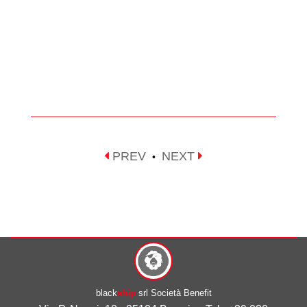
PREV
NEXT
•
black
ship
srl Società Benefit