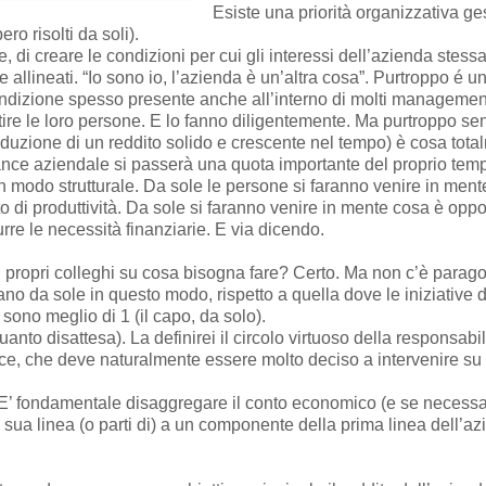
Esiste una priorità organizzativa ges
ro risolti da soli).
 di creare le condizioni per cui gli interessi dell’azienda stess
 allineati. “Io sono io, l’azienda è un’altra cosa”. Purtroppo é 
condizione spesso presente anche all’interno di molti managemen
ire le loro persone. E lo fanno diligentemente. Ma purtroppo sent
oduzione di un reddito solido e crescente nel tempo) è cosa tota
mance aziendale si passerà una quota importante del proprio tem
 modo strutturale. Da sole le persone si faranno venire in ment
o di produttività. Da sole si faranno venire in mente cosa è oppo
urre le necessità finanziarie. E via dicendo.
 i propri colleghi su cosa bisogna fare? Certo. Ma non c’è parago
o da sole in questo modo, rispetto a quella dove le iniziative 
 sono meglio di 1 (il capo, da solo).
anto disattesa). La definirei il circolo virtuoso della responsab
ertice, che deve naturalmente essere molto deciso a intervenire su
E’ fondamentale disaggregare il conto economico (e se necessari
i sua linea (o parti di) a un componente della prima linea dell’