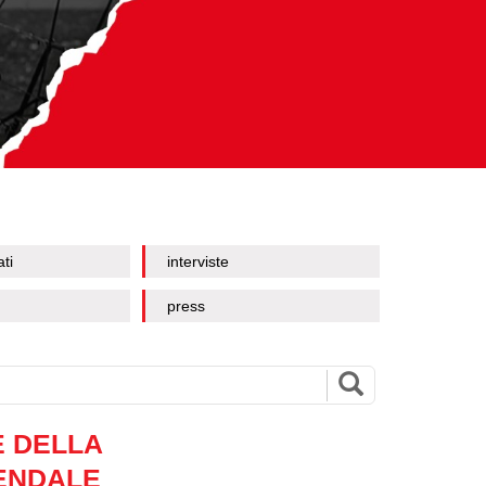
ati
interviste
press
E DELLA
ENDALE