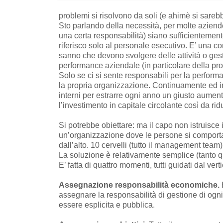
problemi si risolvono da soli (e ahimè si sarebbe
Sto parlando della necessità, per molte aziende,
una certa responsabilità) siano sufficientemente
riferisco solo al personale esecutivo. E’ una 
sanno che devono svolgere delle attività o gest
performance aziendale (in particolare della pr
Solo se ci si sente responsabili per la perfor
la propria organizzazione. Continuamente ed in
interni per estrarre ogni anno un giusto aument
l’investimento in capitale circolante così da rid
Si potrebbe obiettare: ma il capo non istruisce
un’organizzazione dove le persone si comportan
dall’alto. 10 cervelli (tutto il management team)
La soluzione è relativamente semplice (tanto qu
E’ fatta di quattro momenti, tutti guidati dal v
Assegnazione responsabilità economiche.
assegnare la responsabilità di gestione di ogn
essere esplicita e pubblica.