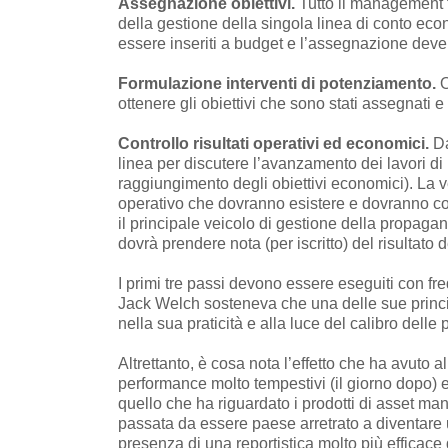
Assegnazione obiettivi.
Tutto il management t
della gestione della singola linea di conto eco
essere inseriti a budget e l’assegnazione deve 
Formulazione interventi di potenziamento.
O
ottenere gli obiettivi che sono stati assegnati e
Controllo risultati operativi ed economici.
Da
linea per discutere l’avanzamento dei lavori di 
raggiungimento degli obiettivi economici). La v
operativo che dovranno esistere e dovranno cont
il principale veicolo di gestione della propagand
dovrà prendere nota (per iscritto) del risultato d
I primi tre passi devono essere eseguiti con 
Jack Welch sosteneva che una delle sue principa
nella sua praticità e alla luce del calibro dell
Altrettanto, è cosa nota l’effetto che ha avuto a
performance molto tempestivi (il giorno dopo) e 
quello che ha riguardato i prodotti di asset man
passata da essere paese arretrato a diventare 
presenza di una reportistica molto più efficace