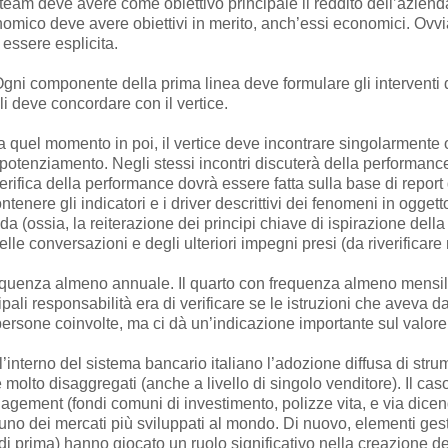
eam deve avere come obiettivo principale il reddito dell’azienda
nomico deve avere obiettivi in merito, anch’essi economici. Ovvi
essere esplicita.
gni componente della prima linea deve formulare gli interventi
 li deve concordare con il vertice.
 quel momento in poi, il vertice deve incontrare singolarmente
potenziamento. Negli stessi incontri discuterà della performance 
erifica della performance dovrà essere fatta sulla base di repor
enere gli indicatori e i driver descrittivi dei fenomeni in ogget
a (ossia, la reiterazione dei principi chiave di ispirazione della
elle conversazioni e degli ulteriori impegni presi (da riverificare 
frequenza almeno annuale. Il quarto con frequenza almeno mensil
li responsabilità era di verificare se le istruzioni che aveva d
e persone coinvolte, ma ci dà un’indicazione importante sul valor
ll’interno del sistema bancario italiano l’adozione diffusa di strum
molto disaggregati (anche a livello di singolo venditore). Il caso
agement (fondi comuni di investimento, polizze vita, e via dicendo
uno dei mercati più sviluppati al mondo. Di nuovo, elementi gest
 di prima) hanno giocato un ruolo significativo nella creazione 