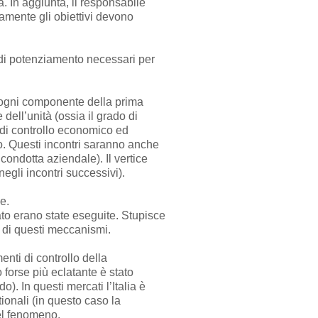
. In aggiunta, il responsabile
amente gli obiettivi devono
 di potenziamento necessari per
 ogni componente della prima
dell’unità (ossia il grado di
t di controllo economico ed
to. Questi incontri saranno anche
 condotta aziendale). Il vertice
negli incontri successivi).
e.
ato erano state eseguite. Stupisce
e di questi meccanismi.
enti di controllo della
 forse più eclatante è stato
). In questi mercati l’Italia è
ionali (in questo caso la
del fenomeno.