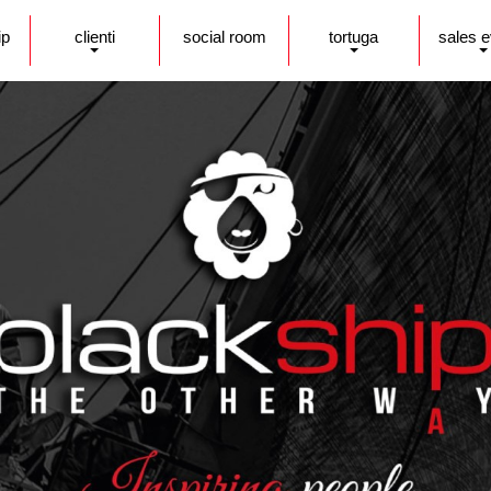
ip
clienti
social room
tortuga
sales 