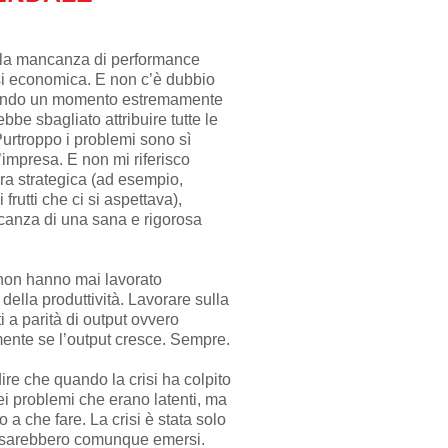
 la mancanza di performance
isi economica. E non c’è dubbio
rsando un momento estremamente
ebbe sbagliato attribuire tutte le
Purtroppo i problemi sono sì
’impresa. E non mi riferisco
ra strategica (ad esempio,
frutti che ci si aspettava),
ncanza di una sana e rigorosa
non hanno mai lavorato
ella produttività. Lavorare sulla
ti a parità di output ovvero
ente se l’output cresce. Sempre.
ire che quando la crisi ha colpito
i problemi che erano latenti, ma
 a che fare. La crisi è stata solo
oi sarebbero comunque emersi.