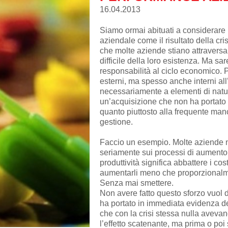
16.04.2013
Siamo ormai abituati a considerare
aziendale come il risultato della cr
che molte aziende stiano attrave
difficile della loro esistenza. Ma sar
responsabilità al ciclo economico. 
esterni, ma spesso anche interni all
necessariamente a elementi di natu
un’acquisizione che non ha portato i 
quanto piuttosto alla frequente ma
gestione.
Faccio un esempio. Molte aziende 
seriamente sui processi di aumento d
produttività significa abbattere i cos
aumentarli meno che proporzionalm
Senza mai smettere.
Non avere fatto questo sforzo vuol d
ha portato in immediata evidenza de
che con la crisi stessa nulla avevano
l’effetto scatenante, ma prima o p