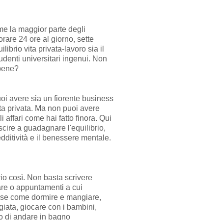
me la maggior parte degli
orare 24 ore al giorno, sette
librio vita privata-lavoro sia il
tudenti universitari ingenui. Non
 bene?
oi avere sia un fiorente business
ta privata. Ma non puoi avere
affari come hai fatto finora. Qui
uscire a guadagnare l'equilibrio,
edditività e il benessere mentale.
oprio così. Non basta scrivere
are o appuntamenti a cui
ose come dormire e mangiare,
giata, giocare con i bambini,
no di andare in bagno