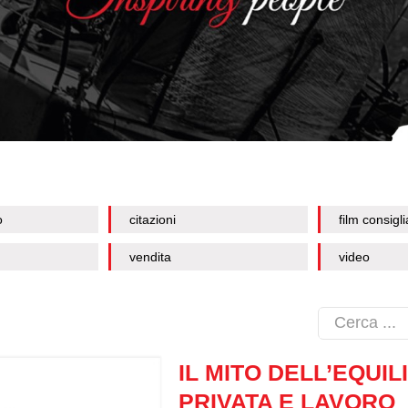
o
citazioni
film consigli
vendita
video
IL MITO DELL’EQUIL
PRIVATA E LAVORO