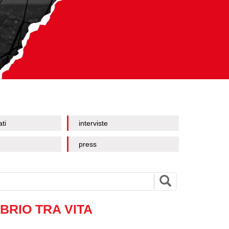
ati
interviste
press
IBRIO TRA VITA