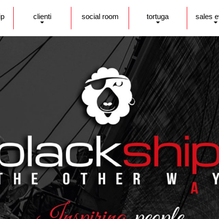
ip
clienti
social room
tortuga
sales 