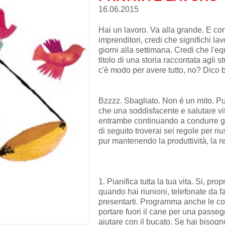
16.06.2015
Hai un lavoro. Va alla grande. E co
imprenditori, credi che significhi lav
giorni alla settimana. Credi che l'equi
titolo di una storia raccontata agli s
c'è modo per avere tutto, no? Dico
Bzzzz. Sbagliato. Non è un mito. Pu
che una soddisfacente e salutare vi
entrambe continuando a condurre gli 
di seguito troverai sei regole per ri
pur mantenendo la produttività, la r
1. Pianifica tutta la tua vita. Si, pr
quando hai riunioni, telefonate da f
presentarti. Programma anche le c
portare fuori il cane per una passeg
aiutare con il bucato. Se hai bisog