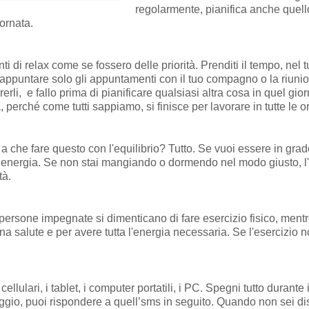
regolarmente, pianifica anche quel
iornata.
ti di relax come se fossero delle priorità. Prenditi il tempo, ne
 appuntare solo gli appuntamenti con il tuo compagno o la riuni
erli, e fallo prima di pianificare qualsiasi altra cosa in quel giorn
 perché come tutti sappiamo, si finisce per lavorare in tutte le ore
che fare questo con l'equilibrio? Tutto. Se vuoi essere in grado 
di energia. Se non stai mangiando o dormendo nel modo giusto, l'
tà.
e persone impegnate si dimenticano di fare esercizio fisico, mentr
salute e per avere tutta l'energia necessaria. Se l'esercizio no
 cellulari, i tablet, i computer portatili, i PC. Spegni tutto durante
ggio, puoi rispondere a quell’sms in seguito. Quando non sei di