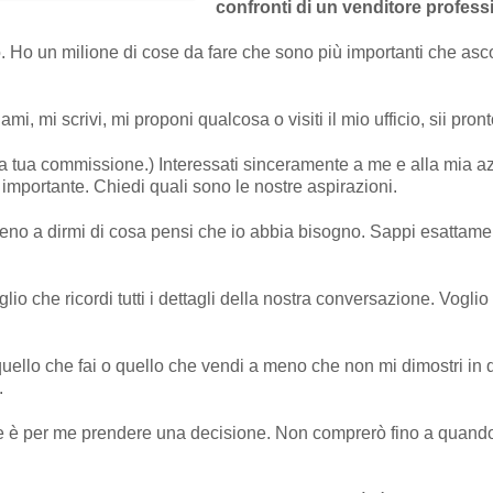
confronti di un venditore professi
 Ho un milione di cose da fare che sono più importanti che asc
i, mi scrivi, mi proponi qualcosa o visiti il ​​mio ufficio, sii pronto
la tua commissione.) Interessati sinceramente a me e alla mia a
 importante. Chiedi quali sono le nostre aspirazioni.
o a dirmi di cosa pensi che io abbia bisogno. Sappi esattame
oglio che ricordi tutti i dettagli della nostra conversazione. Vogl
uello che fai o quello che vendi a meno che non mi dimostri in 
.
le è per me prendere una decisione. Non comprerò fino a quando n