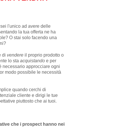
ei l'unico ad avere delle
sentando la tua offerta ne ha
ole? O stai solo facendo una
ni?
e di
vendere
il proprio prodotto o
ente lo sta
acquistando
e per
 necessario approcciare ogni
ior modo possibile le necessità
mplice quando cerchi di
enziale cliente e dirigi le tue
ttative piuttosto che ai tuoi.
tative che i prospect hanno nei