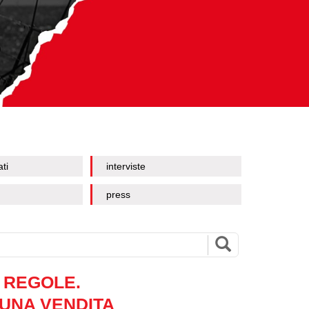
ati
interviste
press
 REGOLE.
 UNA VENDITA