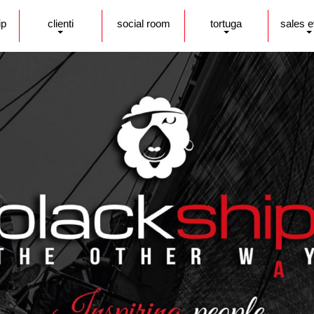
ip
clienti
social room
tortuga
sales 