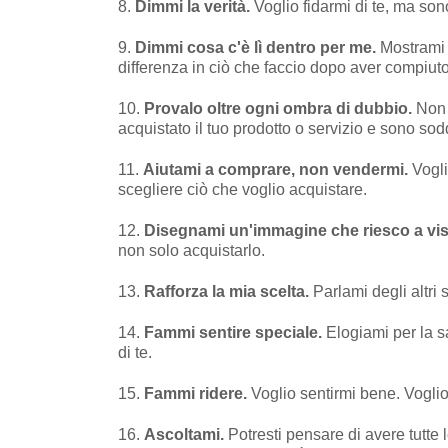
8.
Dimmi la verità.
Voglio fidarmi di te, ma son
9.
Dimmi cosa c'è lì dentro per me.
Mostrami 
differenza in ciò che faccio dopo aver compiuto
10.
Provalo oltre ogni ombra di dubbio.
Non 
acquistato il tuo prodotto o servizio e sono sodd
11.
Aiutami a comprare, non vendermi.
Vogli
scegliere ciò che voglio acquistare.
12.
Disegnami un'immagine che riesco a vis
non solo acquistarlo.
13.
Rafforza la mia scelta.
Parlami degli altri
14.
Fammi sentire speciale.
Elogiami per la 
di te.
15.
Fammi ridere.
Voglio sentirmi bene. Voglio
16.
Ascoltami.
Potresti pensare di avere tutte