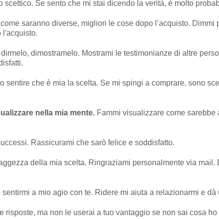
o scettico. Se sento che mi stai dicendo la verità, è molto prob
come saranno diverse, migliori le cose dopo l’acquisto. Dimmi p
 l'acquisto.
dirmelo, dimostramelo. Mostrami le testimonianze di altre pers
isfatti.
o sentire che è mia la scelta. Se mi spingi a comprare, sono sce
ualizzare nella mia mente.
Fammi visualizzare come sarebbe av
 successi. Rassicurami che sarò felice e soddisfatto.
saggezza della mia scelta. Ringraziami personalmente via mail.
 sentirmi a mio agio con te. Ridere mi aiuta a relazionarmi e dà u
 le risposte, ma non le userai a tuo vantaggio se non sai cosa ho