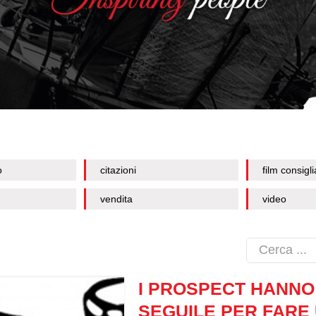
o
citazioni
film consigli
vendita
video
I PROSPECT HANNO
SEGUILE PER FARE