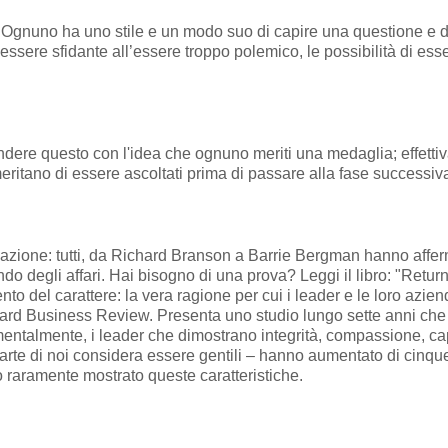
 Ognuno ha uno stile e un modo suo di capire una questione e di 
ssere sfidante all’essere troppo polemico, le possibilità di esser
ndere questo con l'idea che ognuno meriti una medaglia; effett
ti meritano di essere ascoltati prima di passare alla fase successiv
azione: tutti, da Richard Branson a Barrie Bergman hanno affer
ndo degli affari. Hai bisogno di una prova? Leggi il libro: "Ret
o del carattere: la vera ragione per cui i leader e le loro az
ard Business Review. Presenta uno studio lungo sette anni che 
mentalmente, i leader che dimostrano integrità, compassione, ca
parte di noi considera essere gentili – hanno aumentato di cinque
 o raramente mostrato queste caratteristiche.