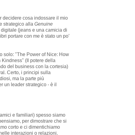
er decidere cosa indossare il mio
e strategico alla
Genuine
 digitale (jeans e una camicia di
ibri portare con me è stato un po’
no solo: "The Power of Nice: How
Kindness" (Il potere della
do del business con la cortesia)
. Certo, i principi sulla
iosi, ma la parte più
er un leader strategico - è il
 amici e familiari) spesso siamo
 pensiamo, per dimostrare che si
gliamo corto e ci dimentichiamo
lle interazioni o relazioni.