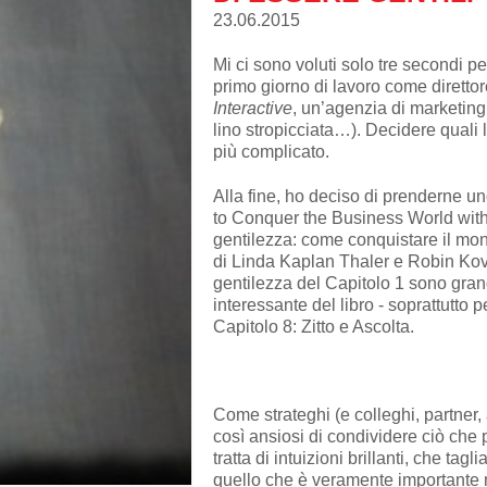
23.06.2015
Mi ci sono voluti solo tre secondi p
primo giorno di lavoro come direttor
Interactive
, un’agenzia di marketing
lino stropicciata…). Decidere quali l
più complicato.
Alla fine, ho deciso di prenderne u
to Conquer the Business World with 
gentilezza: come conquistare il mon
di Linda Kaplan Thaler e Robin Koval
gentilezza del Capitolo 1 sono grand
interessante del libro - soprattutto p
Capitolo 8: Zitto e Ascolta.
Come strateghi (e colleghi, partner,
così ansiosi di condividere ciò che
tratta di intuizioni brillanti, che ta
quello che è veramente importante ne