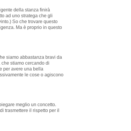
gente della stanza finirà
tto ad uno stratega che gli
into.) So che trovare questo
elligenza. Ma è proprio in questo
e che siamo abbastanza bravi da
ia che stiamo cercando di
te per avere una bella
essivamente le cose o agiscono
spiegare meglio un concetto.
trasmettere il rispetto per il