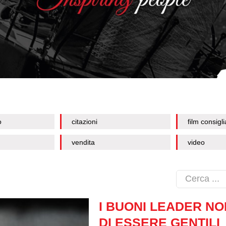
o
citazioni
film consigli
vendita
video
I BUONI LEADER N
DI ESSERE GENTILI