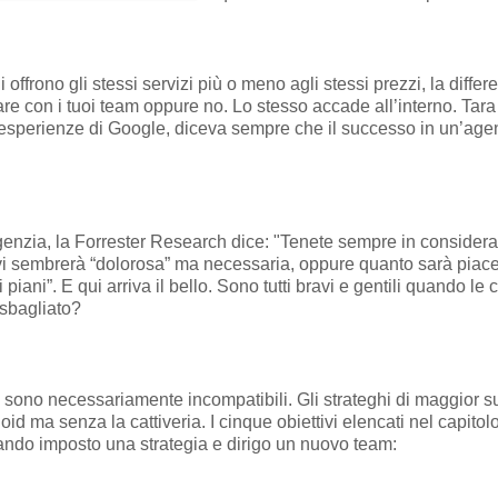
offrono gli stessi servizi più o meno agli stessi prezzi, la diffe
rare con i tuoi team oppure no. Lo stesso accade all’interno. Ta
le esperienze di Google, diceva sempre che il successo in un’a
n'agenzia, la Forrester Research dice: "Tenete sempre in consider
o vi sembrerà “dolorosa” ma necessaria, oppure quanto sarà piac
ni”. E qui arriva il bello. Sono tutti bravi e gentili quando l
 sbagliato?
 sono necessariamente incompatibili. Gli strateghi di maggior 
loid ma senza la cattiveria. I cinque obiettivi elencati nel capit
ndo imposto una strategia e dirigo un nuovo team: