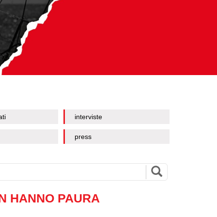
ati
interviste
press
ON HANNO PAURA