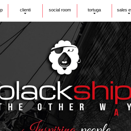
ip
clienti
social room
tortuga
sales 