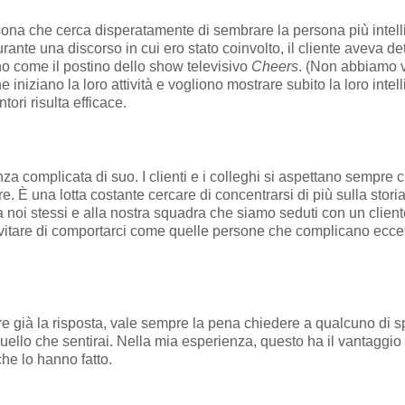
ona che cerca disperatamente di sembrare la persona più intelli
rante una discorso in cui ero stato coinvolto, il cliente aveva de
ono come il postino dello show televisivo
Cheers
. (Non abbiamo v
 che iniziano la loro attività e vogliono mostrare subito la loro int
ori risulta efficace.
nza complicata di suo. I clienti e i colleghi si aspettano sempr
re. È una lotta costante cercare di concentrarsi di più sulla stor
 noi stessi e alla nostra squadra che siamo seduti con un clien
vitare di comportarci come quelle persone che complicano ecc
re già la risposta, vale sempre la pena chiedere a qualcuno di 
lo che sentirai. Nella mia esperienza, questo ha il vantaggio di 
che lo hanno fatto.