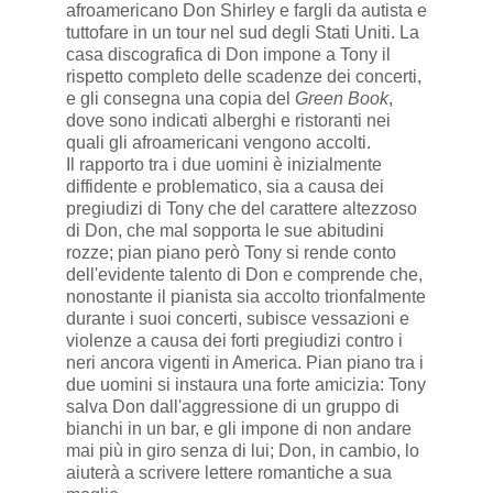
afroamericano Don Shirley e fargli da autista e
tuttofare in un tour nel sud degli Stati Uniti. La
casa discografica di Don impone a Tony il
rispetto completo delle scadenze dei concerti,
e gli consegna una copia del
Green Book
,
dove sono indicati alberghi e ristoranti nei
quali gli afroamericani vengono accolti.
Il rapporto tra i due uomini è inizialmente
diffidente e problematico, sia a causa dei
pregiudizi di Tony che del carattere altezzoso
di Don, che mal sopporta le sue abitudini
rozze; pian piano però Tony si rende conto
dell'evidente talento di Don e comprende che,
nonostante il pianista sia accolto trionfalmente
durante i suoi concerti, subisce vessazioni e
violenze a causa dei forti pregiudizi contro i
neri ancora vigenti in America. Pian piano tra i
due uomini si instaura una forte amicizia: Tony
salva Don dall'aggressione di un gruppo di
bianchi in un bar, e gli impone di non andare
mai più in giro senza di lui; Don, in cambio, lo
aiuterà a scrivere lettere romantiche a sua