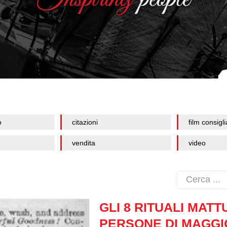
o
citazioni
film consigli
vendita
video
GLI 8 RITUALI MATT
PERSONE DI MAGG