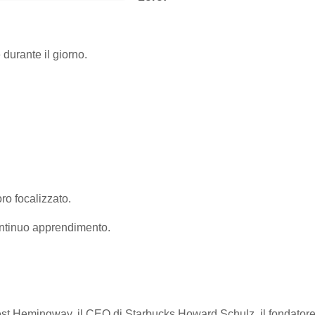
durante il giorno.
oro focalizzato.
ontinuo apprendimento.
t Hemingway, il CEO di Starbucks Howard Schulz, il fondatore