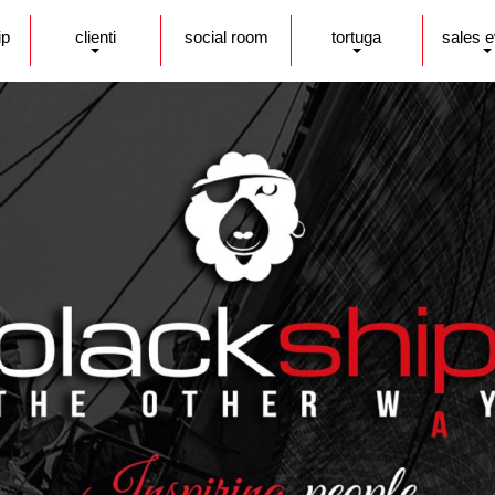
ip
clienti
social room
tortuga
sales 