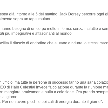
estra già intorno alle 5 del mattino, Jack Dorsey percorre ogni gi
almente sopra un tapis roulant.
hanno bisogno di un corpo molto in forma, senza malattie e senza
iti più impegnativi e affascinanti al mondo.
cilita il rilascio di endorfine che aiutano a ridurre lo stress; mas
i in ufficio, ma tutte le persone di successo fanno una sana cola
EO di Hain Celestial invece fa colazione durante la riunione mat
non mangiare praticamente nulla a colazione. Ora prendo sempre
e al giorno.
ia. Per non avere picchi e poi cali di energia durante il giorno".