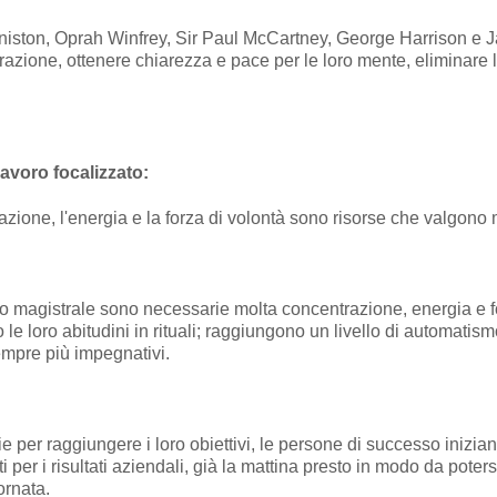
niston, Oprah Winfrey, Sir Paul McCartney, George Harrison e 
zione, ottenere chiarezza e pace per le loro mente, eliminare le 
lavoro focalizzato:
ione, l'energia e la forza di volontà sono risorse che valgono 
o magistrale sono necessarie molta concentrazione, energia e fo
le loro abitudini in rituali; raggiungono un livello di automatis
sempre più impegnativi.
gie per raggiungere i loro obiettivi, le persone di successo inizi
per i risultati aziendali, già la mattina presto in modo da potersi 
ornata.