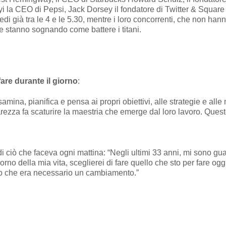
 la CEO di Pepsi, Jack Dorsey il fondatore di Twitter & Square 
edi già tra le 4 e le 5.30, mentre i loro concorrenti, che non ha
e stanno sognando come battere i titani.
re durante il giorno
:
ina, pianifica e pensa ai propri obiettivi, alle strategie e alle 
ezza fa scaturire la maestria che emerge dal loro lavoro. Questo 
ciò che faceva ogni mattina: “Negli ultimi 33 anni, mi sono guar
no della mia vita, sceglierei di fare quello che sto per fare oggi
pito che era necessario un cambiamento.”