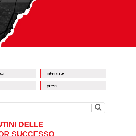
ati
interviste
press
UTINI DELLE
IOR SUCCESSO