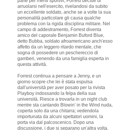
parte per meriti sportivi, Forrest decide di
arruolarsi nell'esercito, rivelandosi da subito
un eccellente soldato, anche se a volte la sua
personalità particolare gli causa qualche
problema con la rigida disciplina militare. Nel
campo di addestramento, Forrest diventa
amico del caporale Benjamin Buford Blue,
detto Bubba, soldato afroamericano anch'esso
affetto da un leggero ritardo mentale, che
sogna di possedere un peschereccio di
gamberi, venendo da una famiglia esperta in
questa attività.
Forrest continua a pensare a Jenny, e un
giorno scopre che lei è stata espulsa
dall'università per aver posato per la rivista
Playboy indossando la felpa della sua
università. Riesce a trovarla in un night club
mentre sta cantando Blowin' in the Wind nuda,
coperta solo da una chitarra; vedendola
importunata da alcuni spettatori uomini, la
porta via dal palcoscenico. Dopo una
discussione, i due si separano un'altra volta.