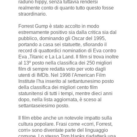
raduno hippy, senza tuttavia rendersi
realmente conto di quanto tutto questo fosse
straordinario.
Forrest Gump è stato accolto in modo
estremamente positivo sia dalla critica sia dal
pubblico, dominando gli Oscar del 1995,
portando a casa sei statuette, sfiorando il
record di quattordici nomination di Eva contro
Eva ,Titanic e La La Land. Il film si trova inoltre
al 13º posto nella classifica dei 250 migliori
film di sempre redatta voto per voto dagli
utenti di IMDb. Nel 1998 l'American Film
Institute l'ha inserito al settantunesimo posto
della classifica dei migliori cento film
statunitensi di tutti i tempi, mentre dieci anni
dopo, nella lista aggiornata, è sceso al
settantaseiesimo posto.
Il film ebbe anche un notevole impatto sulla
cultura popolare. Frasi come «corri, Forrest,
corri» sono diventate parte del linguaggio
comune. Lo stesso Tom Hanks riadatterà una