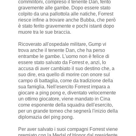
commilitoni, compreso il tenente Dan, ferito
gravemente alle gambe. Dopo essere stato
colpito da una pallottola alle natiche, Forrest
riesce infine a trovare anche Bubba, che però
è stato ferito gravemente e pochi istanti dopo
muore tra le sue braccia.
Ricoverato all'ospedale militare, Gump vi
trova anche il tenente Dan, che ha perso
entrambe le gambe. L'uomo non è felice di
essere stato salvato da Forrest e, anzi, lo
accusa di aver cambiato il suo destino che, a
suo dire, era quello di morire con onore sul
campo di battaglia, come da tradizione della
sua famiglia. Nell'esercito Forrest impara a
giocare a ping pong e, diventato velocemente
un ottimo giocatore, viene mandato in Cina
come esponente della squadra dell'esercito,
per un grande torneo che segnerà l'inizio della
diplomazia del ping pong.
Per aver salvato i suoi compagni Forrest viene
premiato con la Medal of Honor dal presidente