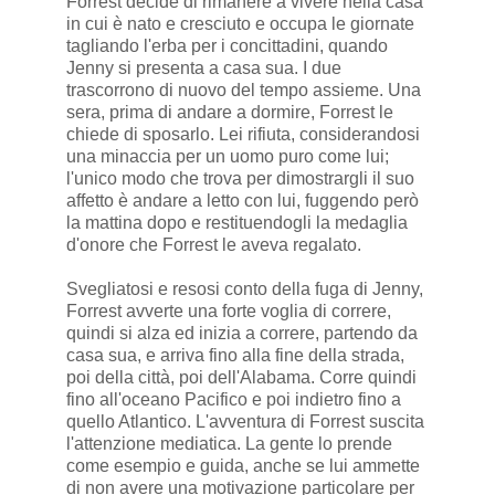
Forrest decide di rimanere a vivere nella casa
in cui è nato e cresciuto e occupa le giornate
tagliando l'erba per i concittadini, quando
Jenny si presenta a casa sua. I due
trascorrono di nuovo del tempo assieme. Una
sera, prima di andare a dormire, Forrest le
chiede di sposarlo. Lei rifiuta, considerandosi
una minaccia per un uomo puro come lui;
l'unico modo che trova per dimostrargli il suo
affetto è andare a letto con lui, fuggendo però
la mattina dopo e restituendogli la medaglia
d'onore che Forrest le aveva regalato.
Svegliatosi e resosi conto della fuga di Jenny,
Forrest avverte una forte voglia di correre,
quindi si alza ed inizia a correre, partendo da
casa sua, e arriva fino alla fine della strada,
poi della città, poi dell'Alabama. Corre quindi
fino all'oceano Pacifico e poi indietro fino a
quello Atlantico. L'avventura di Forrest suscita
l'attenzione mediatica. La gente lo prende
come esempio e guida, anche se lui ammette
di non avere una motivazione particolare per