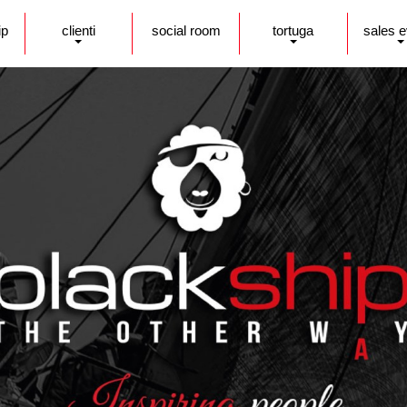
ip
clienti
social room
tortuga
sales 