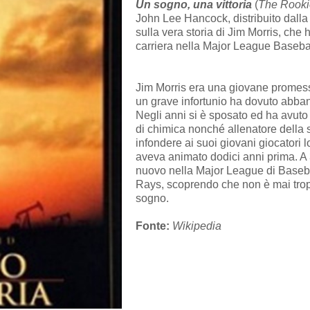
Un sogno, una vittoria
(
The Rooki
John Lee Hancock, distribuito dalla
sulla vera storia di Jim Morris, ch
carriera nella Major League Basebal
Jim Morris era una giovane promess
un grave infortunio ha dovuto abband
Negli anni si è sposato ed ha avuto t
di chimica nonché allenatore della 
infondere ai suoi giovani giocatori l
aveva animato dodici anni prima. A 
nuovo nella Major League di Baseba
Rays, scoprendo che non è mai tropp
sogno.
Fonte:
Wikipedia