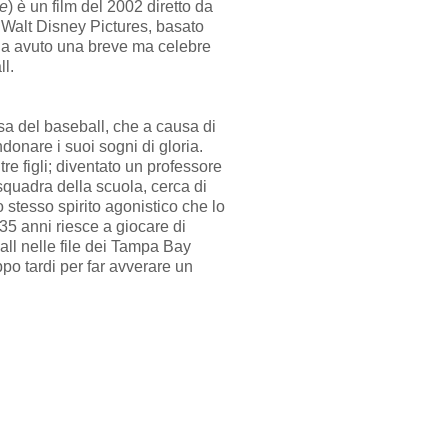
e
) è un film del 2002 diretto da
 Walt Disney Pictures, basato
e ha avuto una breve ma celebre
l.
a del baseball, che a causa di
onare i suoi sogni di gloria.
re figli; diventato un professore
squadra della scuola, cerca di
o stesso spirito agonistico che lo
35 anni riesce a giocare di
ll nelle file dei Tampa Bay
o tardi per far avverare un