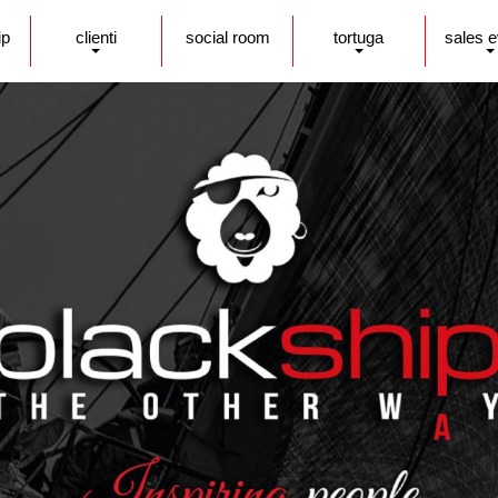
ip
clienti
social room
tortuga
sales 