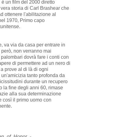
è un film del 2000 diretto
a vera storia di Carl Brashear che
 ottenere l'abilitazione al
 nel 1970, Primo capo
tunitense.
e, va via da casa per entrare in
, però, non verranno mai
r palombari dovrà fare i conti con
apere di permettere ad un nero di
 prove al di là di ogni
 un'amicizia tanto profonda da
vicissitudini durante un recupero
 la fine degli anni 60, rimase
azie alla sua determinazione
e così il primo uomo con
nente.
/Men_of_Honor_-