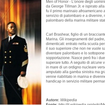
Men of Honor - L'onore degli uomini 
da George Tillman Jr. e ispirato all
fu il primo marinaio afroamericano ad
servizio di palombaro e a divenire,
palombaro della marina militare sta
Carl Brashear, figlio di un bracciant
Marina. Gli insegnamenti del padre
dimenticati: entrato nella scuola pe
il suo superiore che non ne vuole s
diventare palombaro e lo sottopone a
sopportazione. Nasce però fra i due
superare tutto. A seguito di alcune 
in mare di un ordigno nucleare verso
amputato alla gamba sinistra ma gr
venne riabilitato in marina e divenn
handicap in servizio militare perma
Autore:
Wikipedia
Fonte:
http://it.wikipedia.org/wiki