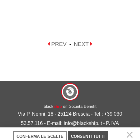
PREV
NEXT
•
black
ship
srl Società Benefit
Via P. Nenni, 18 - 25124 Brescia - Tel.: +39 030
53.57.116 - E-mail: info@blackship.it - P. IVA
03492980986
CONFERMA LE SCELTE
CONSENTI TUTTI