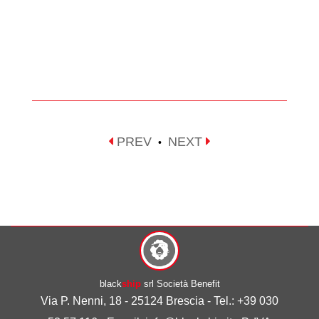
PREV
NEXT
•
black
ship
srl Società Benefit
Via P. Nenni, 18 - 25124 Brescia - Tel.: +39 030