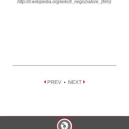
http://it.wikipedia.org/wiki/Il_negoziatore_(film)
PREV
NEXT
•