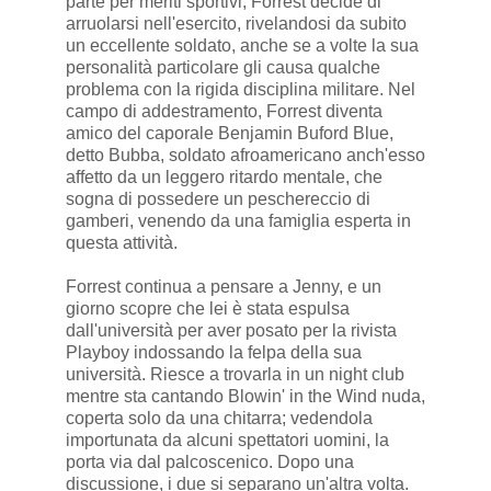
parte per meriti sportivi, Forrest decide di
arruolarsi nell'esercito, rivelandosi da subito
un eccellente soldato, anche se a volte la sua
personalità particolare gli causa qualche
problema con la rigida disciplina militare. Nel
campo di addestramento, Forrest diventa
amico del caporale Benjamin Buford Blue,
detto Bubba, soldato afroamericano anch'esso
affetto da un leggero ritardo mentale, che
sogna di possedere un peschereccio di
gamberi, venendo da una famiglia esperta in
questa attività.
Forrest continua a pensare a Jenny, e un
giorno scopre che lei è stata espulsa
dall'università per aver posato per la rivista
Playboy indossando la felpa della sua
università. Riesce a trovarla in un night club
mentre sta cantando Blowin' in the Wind nuda,
coperta solo da una chitarra; vedendola
importunata da alcuni spettatori uomini, la
porta via dal palcoscenico. Dopo una
discussione, i due si separano un'altra volta.