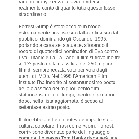
raduno hippy, senza tuttavia rendersi
realmente conto di quanto tutto questo fosse
straordinario.
Forrest Gump è stato accolto in modo
estremamente positivo sia dalla critica sia dal
pubblico, dominando gli Oscar del 1995,
portando a casa sei statuette, sfiorando il
record di quattordici nomination di Eva contro
Eva ,Titanic e La La Land. Il film si trova inoltre
al 13º posto nella classifica dei 250 migliori
film di sempre redatta voto per voto dagli
utenti di IMDb. Nel 1998 l'American Film
Institute l'ha inserito al settantunesimo posto
della classifica dei migliori cento film
statunitensi di tutti i tempi, mentre dieci anni
dopo, nella lista aggiornata, è sceso al
settantaseiesimo posto.
Il film ebbe anche un notevole impatto sulla
cultura popolare. Frasi come «corri, Forrest,
corri» sono diventate parte del linguaggio
comune. Lo stesso Tom Hanks riadatterà una