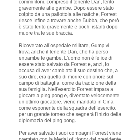
commilitoni, compreso il tenente Dan, ferito
gravemente alle gambe. Dopo essere stato
colpito da una pallottola alle natiche, Forrest
riesce infine a trovare anche Bubba, che però
è stato ferito gravemente e pochi istanti dopo
muore tra le sue braccia.
Ricoverato all'ospedale militare, Gump vi
trova anche il tenente Dan, che ha perso
entrambe le gambe. L'uomo non è felice di
essere stato salvato da Forrest e, anzi, lo
accusa di aver cambiato il suo destino che, a
suo dire, era quello di morire con onore sul
campo di battaglia, come da tradizione della
sua famiglia. Nell'esercito Forrest impara a
giocare a ping pong e, diventato velocemente
un ottimo giocatore, viene mandato in Cina
come esponente della squadra dell'esercito,
per un grande torneo che segnerà l'inizio della
diplomazia del ping pong.
Per aver salvato i suoi compagni Forrest viene
premiato con la Medal of Honor dal presidente