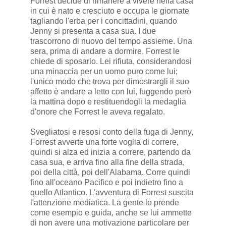
Forrest decide di rimanere a vivere nella casa
in cui è nato e cresciuto e occupa le giornate
tagliando l'erba per i concittadini, quando
Jenny si presenta a casa sua. I due
trascorrono di nuovo del tempo assieme. Una
sera, prima di andare a dormire, Forrest le
chiede di sposarlo. Lei rifiuta, considerandosi
una minaccia per un uomo puro come lui;
l'unico modo che trova per dimostrargli il suo
affetto è andare a letto con lui, fuggendo però
la mattina dopo e restituendogli la medaglia
d'onore che Forrest le aveva regalato.
Svegliatosi e resosi conto della fuga di Jenny,
Forrest avverte una forte voglia di correre,
quindi si alza ed inizia a correre, partendo da
casa sua, e arriva fino alla fine della strada,
poi della città, poi dell'Alabama. Corre quindi
fino all'oceano Pacifico e poi indietro fino a
quello Atlantico. L'avventura di Forrest suscita
l'attenzione mediatica. La gente lo prende
come esempio e guida, anche se lui ammette
di non avere una motivazione particolare per