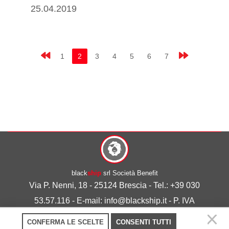
25.04.2019
1
2
3
4
5
6
7
black
ship
srl Società Benefit
Via P. Nenni, 18 - 25124 Brescia - Tel.: +39 030
53.57.116 - E-mail: info@blackship.it - P. IVA
03492980986
CONFERMA LE SCELTE
CONSENTI TUTTI