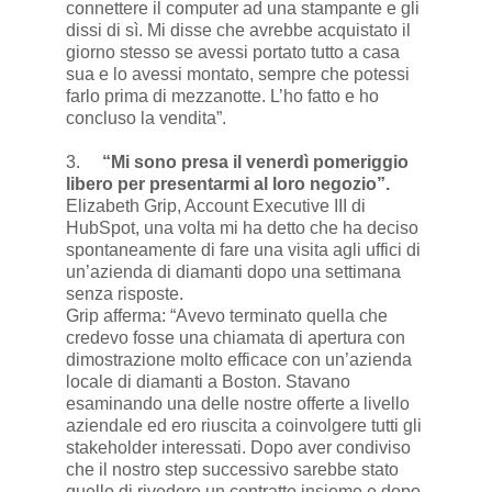
connettere il computer ad una stampante e gli
dissi di sì. Mi disse che avrebbe acquistato il
giorno stesso se avessi portato tutto a casa
sua e lo avessi montato, sempre che potessi
farlo prima di mezzanotte. L’ho fatto e ho
concluso la vendita”.
3.
“Mi sono presa il venerdì pomeriggio
libero per presentarmi al loro negozio”.
Elizabeth Grip, Account Executive III di
HubSpot, una volta mi ha detto che ha deciso
spontaneamente di fare una visita agli uffici di
un’azienda di diamanti dopo una settimana
senza risposte.
Grip afferma: “Avevo terminato quella che
credevo fosse una chiamata di apertura con
dimostrazione molto efficace con un’azienda
locale di diamanti a Boston. Stavano
esaminando una delle nostre offerte a livello
aziendale ed ero riuscita a coinvolgere tutti gli
stakeholder interessati. Dopo aver condiviso
che il nostro step successivo sarebbe stato
quello di rivedere un contratto insieme e dopo