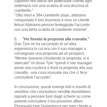
capolino nell'ufficio del potenziale cliente ogni
settimana con una scatola di una dozzina di
ciambelle.”
"Otto mesi e 384 ciambelle dopo, abbiamo
conquistato il loro business e reso un cliente
felice! Abbiamo persino festeggiato l'accordo
con una bella scatola di ciambelle insieme".
6.
"Ho fissato la proposta alla cravatta."
Dan Tyre mi ha raccontato di un’altra
esperienza in cui era con il suo manager a
consegnare una proposta ad un prospect.
“Mentre stavamo chiudendo la proposta, si è
stancato” mi disse Tyre “quindi il mio manager
prese una cucitrice e fissò la proposta alla sua
cravatta - una cosa inusuale ma che ci fece
concludere l’accordo”.
In conclusione, questi esempi folli e insoliti di
venditori che concludono vendite dovrebbero
ispirarti a pensare fuori dagli schemi su come
potresti concludere il tuo prossimo affare.
Personalizzare l'esperienza per ogni cliente e