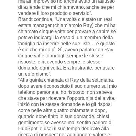
ma all’improvviso ho anche avuto un afflusso
di aziende che mi chiamavano, anche se per
vendere il loro prodotto o servizio”.
Brandt continua, “Una volta c’è stato un real
estate manager (chiamiamolo Ray) che mi ha
chiamato cinque volte per provare a capire se
potevo indicargli la casa di un membro della
famiglia da inserire nelle sue liste… e questo
è ciò che mi colpì. Sì, avevo parlato con Ray
cinque volte, dandogli sempre le stesse
risposte, e ricevendo sempre le stesse
domande ogni volta. Era frustrante, per usare
un eufemismo”.
“Alla quinta chiamata di Ray della settimana,
dopo avere riconosciuto il suo numero sul mio
telefono personale, ho risposto: non sapeva
che stava per ricevere l’opportunità della vita.
Iniziò con le stesse domande e io gli risposi
come nelle altre quattro chiamate e dopo,
quando ebbe finito le sue domande, chiesi
gentilmente se avesse mai sentito parlare di
HubSpot, e usai il suo tempo dedicato alla
ricerca di prospect per aggiungere valore e