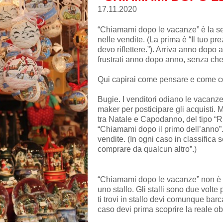
17.11.2020
“Chiamami dopo le vacanze” è la se
nelle vendite. (La prima è “Il tuo pre
devo riflettere.”). Arriva anno dopo
frustrati anno dopo anno, senza che
Qui capirai come pensare e come co
Bugie. I venditori odiano le vacanz
maker per posticipare gli acquisti. 
tra Natale e Capodanno, del tipo “
“Chiamami dopo il primo dell’anno”. 
vendite. (In ogni caso in classific
comprare da qualcun altro”.)
“Chiamami dopo le vacanze” non è u
uno stallo. Gli stalli sono due volt
ti trovi in stallo devi comunque bar
caso devi prima scoprire la reale o