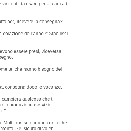
he vincenti da usare per aiutarti ad
datto per) ricevere la consegna?
 colazione dell’anno?” Stabilisci
 devono essere presi, viceversa
mpegno.
come te, che hanno bisogno del
 ora, consegna dopo le vacanze.
e cambierà qualcosa che ti
mo in produzione (servizio
. "
o. Molti non si rendono conto che
mento. Sei sicuro di voler