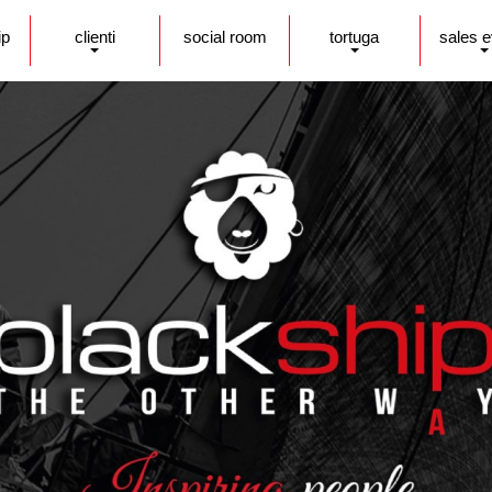
ip
clienti
social room
tortuga
sales 