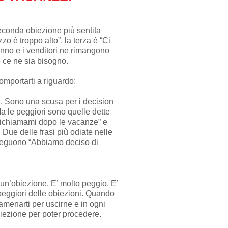
conda obiezione più sentita
zzo è troppo alto”, la terza è “Ci
 anno e i venditori ne rimangono
 ce ne sia bisogno.
mportarti a riguardo:
e. Sono una scusa per i decision
Ma le peggiori sono quelle dette
Richiamami dopo le vacanze” e
Due delle frasi più odiate nelle
a seguono “Abbiamo deciso di
n’obiezione. E’ molto peggio. E’
e peggiori delle obiezioni. Quando
camenarti per uscirne e in ogni
biezione per poter procedere.