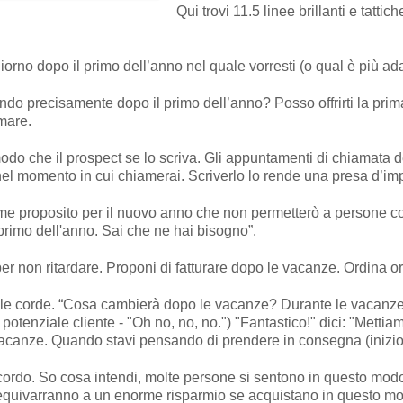
Qui trovi 11.5 linee brillanti e tattic
o giorno dopo il primo dell’anno nel quale vorresti (o qual è più a
do precisamente dopo il primo dell’anno? Posso offrirti la prima
mare.
n modo che il prospect se lo scriva. Gli appuntamenti di chiamata
 nel momento in cui chiamerai. Scriverlo lo rende una presa d’i
 come proposito per il nuovo anno che non permetterò a persone 
l primo dell'anno. Sai che ne hai bisogno”.
i per non ritardare. Proponi di fatturare dopo le vacanze. Ordina
 alle corde. “Cosa cambierà dopo le vacanze? Durante le vacanz
potenziale cliente - "Oh no, no, no.") "Fantastico!" dici: "Mettia
acanze. Quando stavi pensando di prendere in consegna (inizio)
ccordo. So cosa intendi, molte persone si sentono in questo mod
o equivarranno a un enorme risparmio se acquistano in questo mo