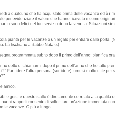
hiedi a qualcuno che ha acquistato prima delle vacanze ed è rima
rafo per evidenziare il valore che hanno ricevuto e come originar
to sono felici del tuo servizio dopo la vendita. Situazioni simil
ccola pianta per le vacanze o un regalo per entrare dalla porta.
ia. Là fischiano a Babbo Natale.)
egna programmata subito dopo il primo dell’anno: pianifica ora
anno detto di chiamarmi dopo il primo dell’anno che ho tutto preno
" Far ridere l'altra persona (sorridere) tornerà molto utile per su
a?"
re amico.
ibile gestire questo stallo è direttamente correlato alla qualità d
 in buoni rapporti consente di sollecitare un'azione immediata con
po le vacanze. O più a lungo.