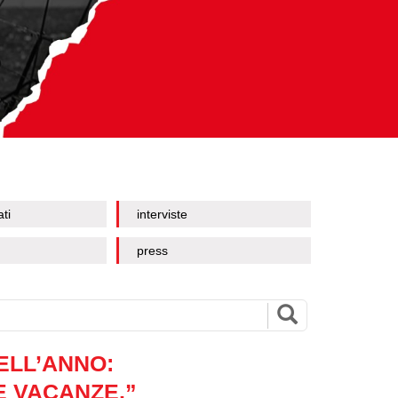
ati
interviste
press
ELL’ANNO:
E VACANZE.”