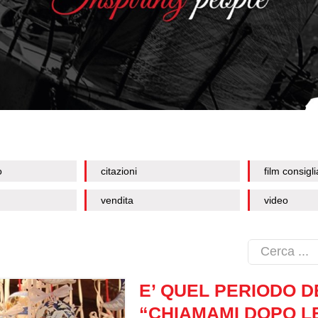
o
citazioni
film consigli
vendita
video
E’ QUEL PERIODO D
“CHIAMAMI DOPO L