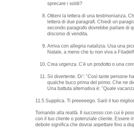
sprecare i soldi?
Ottieni la lettera di una testimonianza. C
lettera di due paragrafi. Chiedi un parag
secondo paragrafo dovrebbe parlare di quan
discorso di vendita.
Arriva con allegria natalizia. Usa una pi
Natale, a meno che tu non viva a Filadelf
Crea urgenza. C'è un prodotto o una cons
Sii divertente. Di’: "Così tante persone h
qualche buco prima del primo. Che ne dici?
Una battuta alternativa è: "Quale vacanz
11.5 Supplica. Ti preeeeego. Sarò il tuo miglio
Tornando alla realtà. Il successo con cui è poss
con il tuo cliente o potenziale cliente. Essere
debole significa che dovrai aspettare fino a do