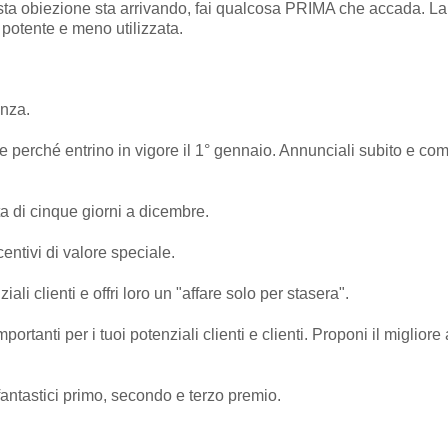
sta obiezione sta arrivando, fai qualcosa PRIMA che accada. La
ù potente e meno utilizzata.
enza.
e perché entrino in vigore il 1° gennaio. Annunciali subito e c
a di cinque giorni a dicembre.
centivi di valore speciale.
iali clienti e offri loro un "affare solo per stasera".
portanti per i tuoi potenziali clienti e clienti. Proponi il migli
antastici primo, secondo e terzo premio.