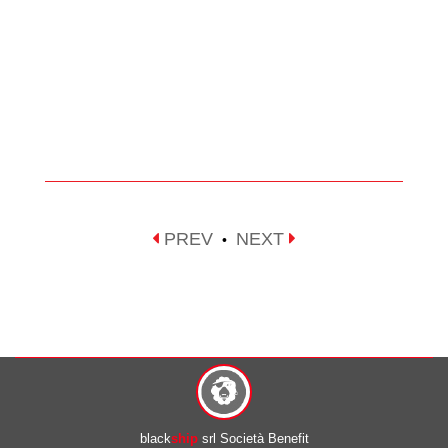
PREV
NEXT
•
black
ship
srl Società Benefit