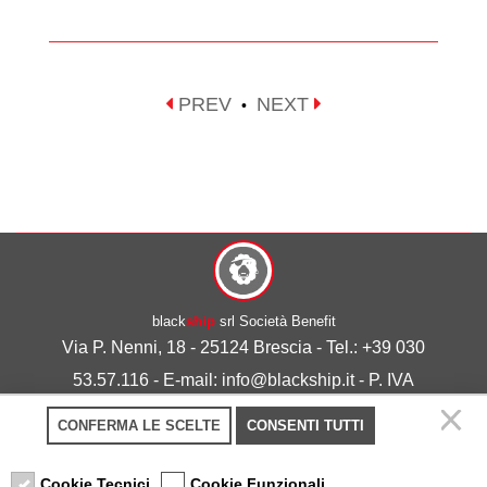
PREV
NEXT
•
black
ship
srl Società Benefit
Via P. Nenni, 18 - 25124 Brescia - Tel.: +39 030
53.57.116 - E-mail: info@blackship.it - P. IVA
03492980986
CONFERMA LE SCELTE
CONSENTI TUTTI
Privacy policy
-
Cookie policy
Cookie Tecnici
Cookie Funzionali