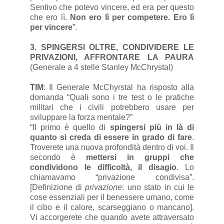
Sentivo che potevo vincere, ed era per questo
che ero lì.
Non ero lì per competere. Ero lì
per vincere
”.
3. SPINGERSI OLTRE, CONDIVIDERE LE
PRIVAZIONI, AFFRONTARE LA PAURA
(Generale a 4 stelle Stanley McChrystal)
TIM
: Il Generale McChyrstal ha risposto alla
domanda “Quali sono i tre test o le pratiche
militari che i civili potrebbero usare per
sviluppare la forza mentale?”
“Il primo è quello di
spingersi più in là di
quanto si creda di essere in grado di fare
.
Troverete una nuova profondità dentro di voi. Il
secondo è
mettersi in gruppi che
condividono le difficoltà, il disagio
. Lo
chiamavamo “privazione condivisa”.
[Definizione di
privazione
: uno stato in cui le
cose essenziali per il benessere umano, come
il cibo e il calore, scarseggiano o mancano].
Vi accorgerete che quando avete attraversato