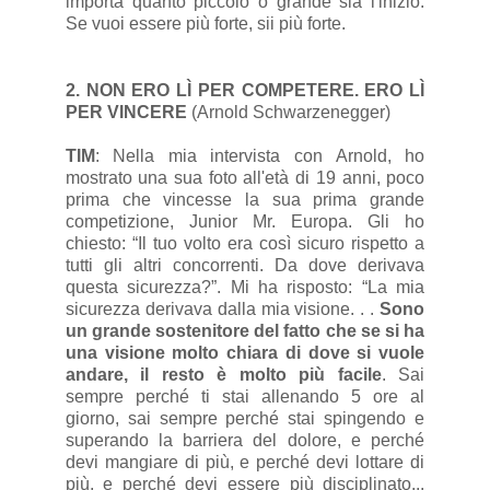
importa quanto piccolo o grande sia l'inizio.
Se vuoi essere più forte, sii più forte.
2. NON ERO LÌ PER COMPETERE. ERO LÌ
PER VINCERE
(Arnold Schwarzenegger)
TIM
: Nella mia intervista con Arnold, ho
mostrato una sua foto all'età di 19 anni, poco
prima che vincesse la sua prima grande
competizione, Junior Mr. Europa. Gli ho
chiesto: “Il tuo volto era così sicuro rispetto a
tutti gli altri concorrenti. Da dove derivava
questa sicurezza?”. Mi ha risposto: “La mia
sicurezza derivava dalla mia visione. . .
Sono
un grande sostenitore del fatto che se si ha
una visione molto chiara di dove si vuole
andare, il resto è molto più facile
. Sai
sempre perché ti stai allenando 5 ore al
giorno, sai sempre perché stai spingendo e
superando la barriera del dolore, e perché
devi mangiare di più, e perché devi lottare di
più, e perché devi essere più disciplinato...