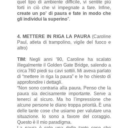
quel tipo di ambiente difficile, vi sentite più
forti in ciò che vi impegnate a fare. Infine,
create un po' di paura e fate in modo che
gli individui la superino
”.
4. METTERE IN RIGA LA PAURA
(Caroline
Paul, atleta di trampolino, vigile del fuoco e
altro)
TIM
: Negli anni '90, Caroline ha scalato
illegalmente il Golden Gate Bridge, salendo a
circa 760 piedi su cavi sottili. Mi aveva parlato
di “mettere in riga la paura” e le ho chiesto di
approfondire i dettagli.
“Non sono contraria alla paura. Penso che la
paura sia decisamente importante. Serve a
tenerci al sicuro. Ma ho l'impressione che
alcune persone le diano troppa priorità. È una
delle tante cose che usiamo per valutare una
situazione. Io sono a favore del coraggio.
Questo è il mio paradigma.
La paura è solo una delle tante cose che