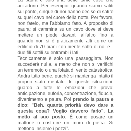
accadono. Per esempio, quando siamo saliti
sul ponte, cinque di noi hanno deciso di salire
su quel cavo nel cuore della notte. Per favore,
non fatelo, ma l'abbiamo fatto. A proposito di
paura: si cammina su un cavo dove si deve
mettere un piede davanti all'altro fino a
quando non si è praticamente alti come un
edificio di 70 piani con niente sotto di noi e...
due fili sottili su entrambi i lati.
Tecnicamente è solo una passeggiata. Non
succederà nulla, a meno che non si verifichi
un terremoto o una folata di vento catastrofica.
Andrà tutto bene, purché si mantenga intatto il
proprio stato mentale. In queste situazioni,
guardo a tutte le emozioni che provo:
anticipazione, euforia, concentrazione, fiducia,
divertimento e paura. Poi
prendo la paura e
dico: “Beh, quanta priorità devo dare a
questa cosa? Voglio davvero farlo”. La
metto al suo posto
. È come posare un
mattone o costruire un muro di pietra. Si
mettono insieme i pezzi”.