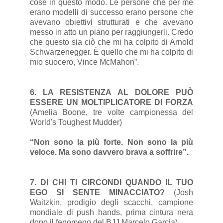
cose in questo modo. Le persone che per me
erano modelli di successo erano persone che
avevano obiettivi strutturati e che avevano
messo in atto un piano per raggiungerli. Credo
che questo sia ciò che mi ha colpito di Arnold
Schwarzenegger. È quello che mi ha colpito di
mio suocero, Vince McMahon”.
6. LA RESISTENZA AL DOLORE PUÒ
ESSERE UN MOLTIPLICATORE DI FORZA
(Amelia Boone, tre volte campionessa del
World's Toughest Mudder)
“Non sono la più forte. Non sono la più
veloce. Ma sono davvero brava a soffrire”.
7. DI CHI TI CIRCONDI QUANDO IL TUO
EGO SI SENTE MINACCIATO?
(Josh
Waitzkin, prodigio degli scacchi, campione
mondiale di push hands, prima cintura nera
dopo il fenomeno del BJJ Marcelo Garcia)