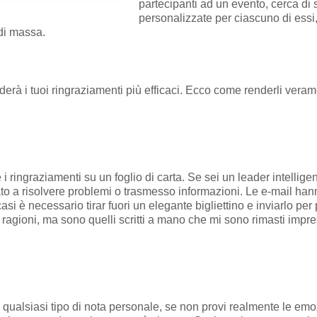
partecipanti ad un evento, cerca di 
personalizzate per ciascuno di essi
 di massa.
rà i tuoi ringraziamenti più efficaci. Ecco come renderli veram
i ringraziamenti su un foglio di carta. Se sei un leader intellig
utato a risolvere problemi o trasmesso informazioni. Le e-mail ha
asi è necessario tirar fuori un elegante bigliettino e inviarlo per
 ragioni, ma sono quelli scritti a mano che mi sono rimasti impr
o qualsiasi tipo di nota personale, se non provi realmente le em