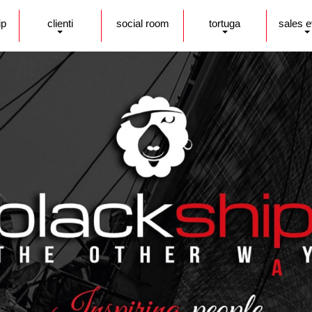
ip
clienti
social room
tortuga
sales 