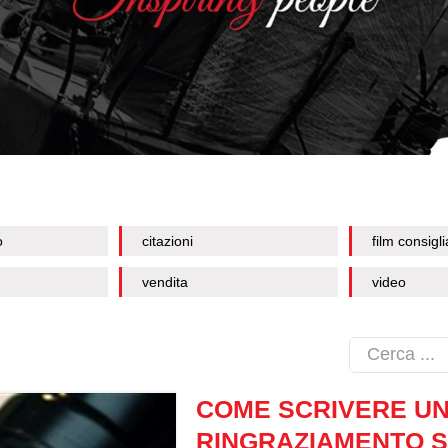
o
citazioni
film consigli
vendita
video
COME SCRIVERE U
RINGRAZIAMENTO S