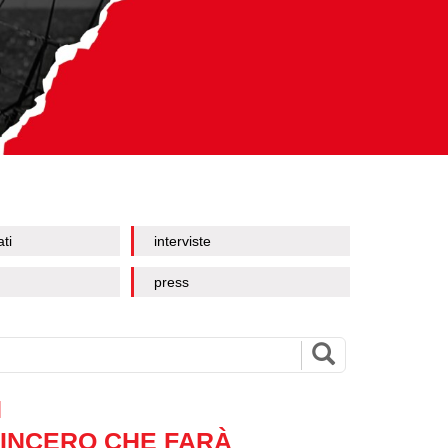
ati
interviste
press
N
INCERO CHE FARÀ