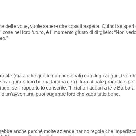
e delle volte, vuole sapere che cosa li aspetta. Quindi se speri d
i cose nel loro futuro, è il momento giusto di dirglielo: “Non vedo
ore.”
onale (ma anche quelle non personali) con degli auguri. Potre
ti augurare loro buona fortuna con il loro attuale progetto o per 
ge, se il rapporto lo consente: “I migliori auguri a te e Barbar
 o un’avventura, puoi augurare loro che vada tutto bene.
rebbe anche perché molte aziende hanno regole che impediscon