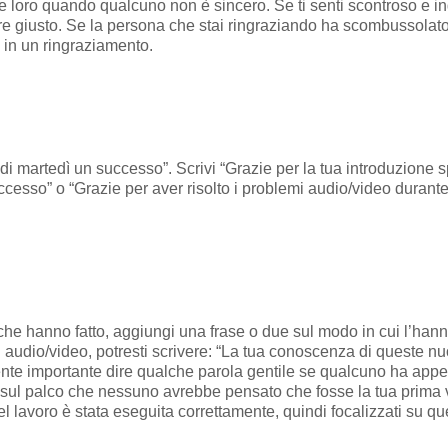
loro quando qualcuno non è sincero. Se ti senti scontroso e ing
e giusto. Se la persona che stai ringraziando ha scombussolato p
e in un ringraziamento.
di martedì un successo”. Scrivi “Grazie per la tua introduzione sp
ccesso” o “Grazie per aver risolto i problemi audio/video durante
o che hanno fatto, aggiungi una frase o due sul modo in cui l’han
i audio/video, potresti scrivere: “La tua conoscenza di queste n
ente importante dire qualche parola gentile se qualcuno ha app
 sul palco che nessuno avrebbe pensato che fosse la tua prima 
 lavoro è stata eseguita correttamente, quindi focalizzati su qu