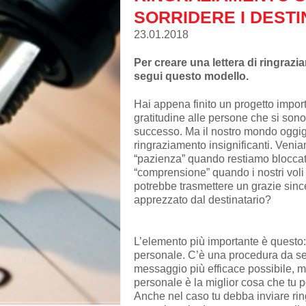
SORRIDERE I DESTI
23.01.2018
Per creare una lettera di ringrazi
segui questo modello.
Hai appena finito un progetto import
gratitudine alle persone che si son
successo. Ma il nostro mondo oggigi
ringraziamento insignificanti. Veniam
“pazienza” quando restiamo bloccati 
“comprensione” quando i nostri vol
potrebbe trasmettere un grazie sin
apprezzato dal destinatario?
L’elemento più importante è quest
personale. C’è una procedura da segu
messaggio più efficace possibile, 
personale è la miglior cosa che tu p
Anche nel caso tu debba inviare rin