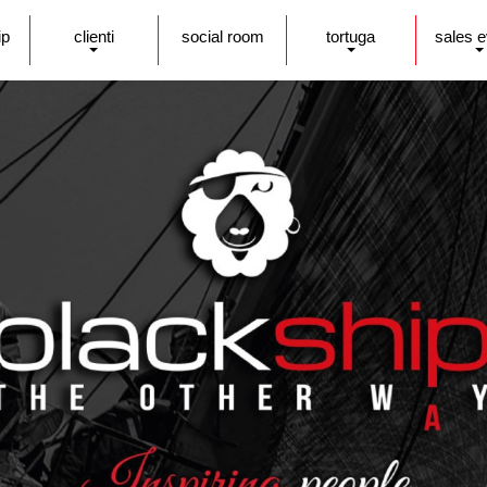
ip
clienti
social room
tortuga
sales 