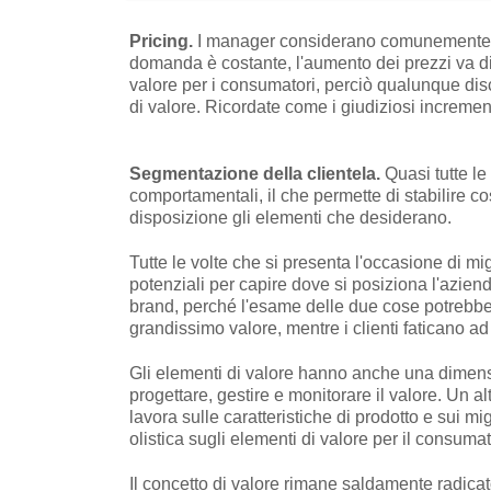
Pricing.
I
manager considerano comunemente il 
domanda è costante, l'aumento dei prezzi va dir
valore per i consumatori, perciò qualunque di
di
valore. Ricordate come i giudiziosi increment
Segmentazione della clientela.
Quasi tutte l
comportamentali, il che permette di stabilire 
disposizione gli elementi che desiderano.
Tutte le volte che si presenta l'occasione di mi
potenziali per capire dove si posiziona l'aziend
brand, perché l'esame delle due cose potrebb
grandissimo
valore, mentre i clienti faticano 
Gli elementi di valore hanno anche una di
mens
progettare, gestire e monitorare il
valore. Un al
lavora sulle caratteristiche di prodotto e sui m
olistica sugli elementi di valore
per il consumat
Il concetto di valore rimane saldamente radica