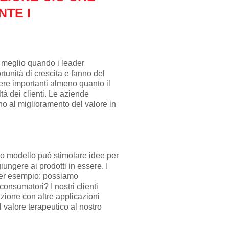
TE I
l meglio quando i leader
tunità di crescita e fanno del
ere importanti almeno quanto il
tà dei clienti.
Le aziende
rno
al miglioramento del valore in
ro modello può stimolare idee per
ungere ai prodotti in essere. I
er esempio: possiamo
consumatori? I nostri
clienti
razione
con altre applicazioni
valore terapeutico al nostro