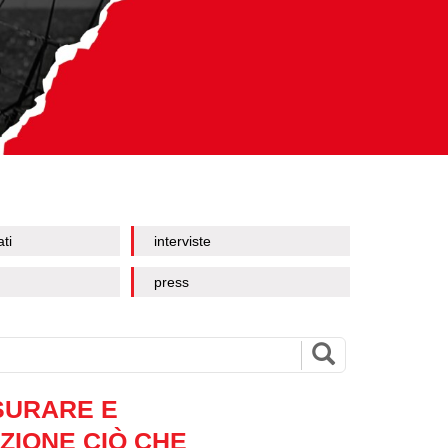
ati
interviste
press
SURARE E
ZIONE CIÒ CHE