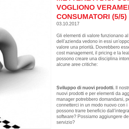
VOGLIONO VERAMEN
CONSUMATORI (5/5)
03.10.2017
Gli elementi di valore funzionano a
dell'azienda vedono in essi un'oppor
valore una priorità. Dovrebbero ess
cost management, il pricing e la leal
possono creare una disciplina into
alcune aree critiche:
Sviluppo di nuovi prodotti.
Il
nost
nuovi prodotti e per elementi da aggi
manager potrebbero domandarsi, p
connetterci in un modo nuovo con i 
possono trarre beneficio dall'integ
software? Possiamo aggiungere del 
servizio?