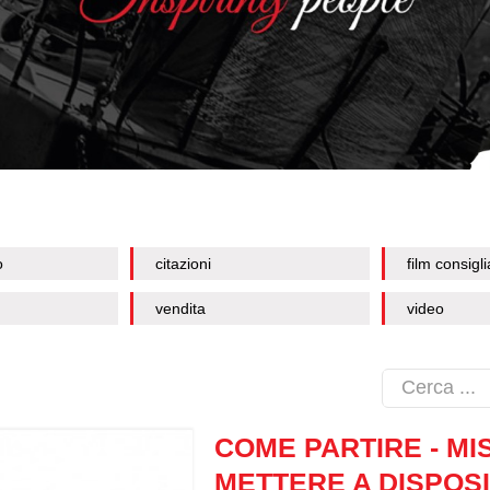
o
citazioni
film consigli
vendita
video
COME PARTIRE - MI
METTERE A DISPOSI