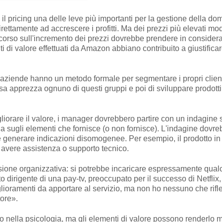
pricing una delle leve più importanti per la gestione della d
ettamente ad accrescere i profitti. Ma dei prezzi più elevati mo
scorso sull'incremento dei prezzi dovrebbe prendere
in considera
i di valore effettuati da Amazon abbiano contribuito a giustificar
e aziende hanno un metodo formale per segmentare i propri client
cosa apprezza ognuno di questi gruppi e poi di
sviluppare prodotti
gliorare il valore, i manager dovrebbero partire
con un indagine su
a sugli elementi che fornisce (o non fornisce). L'indagine dovrebb
e
generare indicazioni disomogenee. Per esempio,
il prodotto i
ad avere assistenza o supporto tecnico.
ione organizzativa: si potrebbe incaricare
espressamente qualcun
to dirigente di una pay-tv, preoc
cupato per il successo di Netflix
iglioramenti da apportare al
servizio, ma non ho nessuno che rifle
ore».
to
nella psicologia, ma gli elementi di valore pos
sono renderlo m