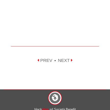
PREV
NEXT
•
black
ship
srl Società Benefit