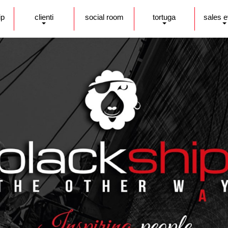
ip
clienti
social room
tortuga
sales 