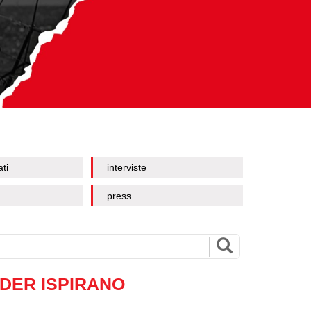
ati
interviste
press
ADER ISPIRANO