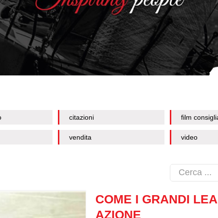
o
citazioni
film consigli
vendita
video
COME I GRANDI LE
AZIONE