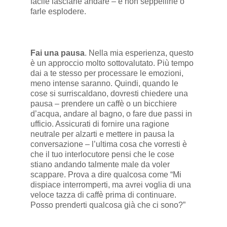
facile lasciarle andare – e non seppellirle o
farle esplodere.
Fai una pausa
. Nella mia esperienza, questo
è un approccio molto sottovalutato. Più tempo
dai a te stesso per processare le emozioni,
meno intense saranno. Quindi, quando le
cose si surriscaldano, dovresti chiedere una
pausa – prendere un caffè o un bicchiere
d’acqua, andare al bagno, o fare due passi in
ufficio. Assicurati di fornire una ragione
neutrale per alzarti e mettere in pausa la
conversazione – l’ultima cosa che vorresti è
che il tuo interlocutore pensi che le cose
stiano andando talmente male da voler
scappare. Prova a dire qualcosa come “Mi
dispiace interromperti, ma avrei voglia di una
veloce tazza di caffè prima di continuare.
Posso prenderti qualcosa già che ci sono?”