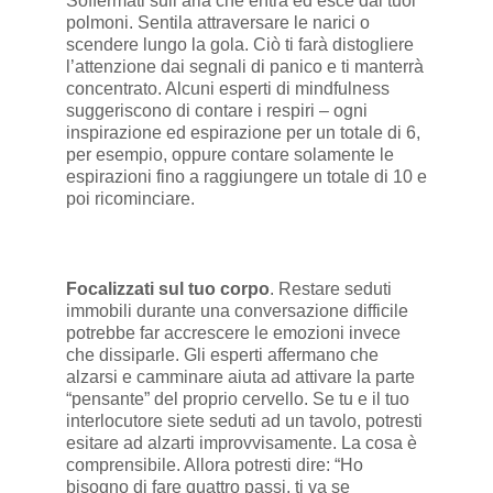
Soffermati sull’aria che entra ed esce dai tuoi
polmoni. Sentila attraversare le narici o
scendere lungo la gola. Ciò ti farà distogliere
l’attenzione dai segnali di panico e ti manterrà
concentrato. Alcuni esperti di mindfulness
suggeriscono di contare i respiri – ogni
inspirazione ed espirazione per un totale di 6,
per esempio, oppure contare solamente le
espirazioni fino a raggiungere un totale di 10 e
poi ricominciare.
Focalizzati sul tuo corpo
. Restare seduti
immobili durante una conversazione difficile
potrebbe far accrescere le emozioni invece
che dissiparle. Gli esperti affermano che
alzarsi e camminare aiuta ad attivare la parte
“pensante” del proprio cervello. Se tu e il tuo
interlocutore siete seduti ad un tavolo, potresti
esitare ad alzarti improvvisamente. La cosa è
comprensibile. Allora potresti dire: “Ho
bisogno di fare quattro passi, ti va se