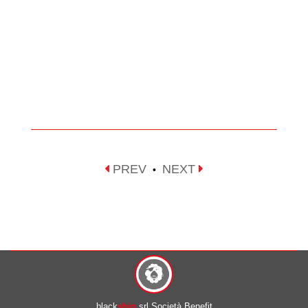
PREV
NEXT
•
black
ship
srl Società Benefit