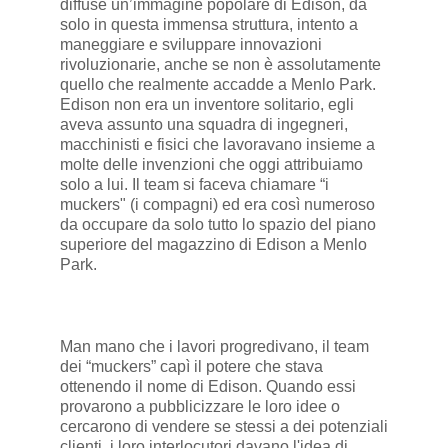
diffuse un’immagine popolare di Edison, da
solo in questa immensa struttura, intento a
maneggiare e sviluppare innovazioni
rivoluzionarie, anche se non è assolutamente
quello che realmente accadde a Menlo Park.
Edison non era un inventore solitario, egli
aveva assunto una squadra di ingegneri,
macchinisti e fisici che lavoravano insieme a
molte delle invenzioni che oggi attribuiamo
solo a lui. Il team si faceva chiamare “i
muckers" (i compagni) ed era così numeroso
da occupare da solo tutto lo spazio del piano
superiore del magazzino di Edison a Menlo
Park.
Man mano che i lavori progredivano, il team
dei “muckers” capì il potere che stava
ottenendo il nome di Edison. Quando essi
provarono a pubblicizzare le loro idee o
cercarono di vendere se stessi a dei potenziali
clienti, i loro interlocutori davano l'idea di