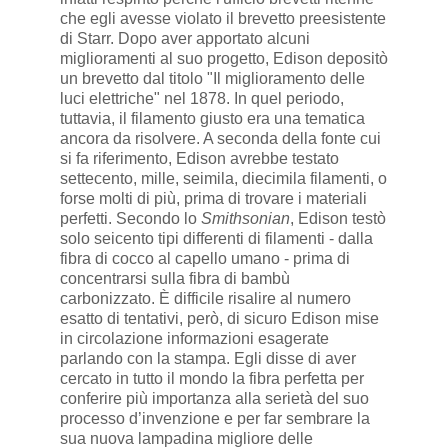
che egli avesse violato il brevetto preesistente
di Starr. Dopo aver apportato alcuni
miglioramenti al suo progetto, Edison depositò
un brevetto dal titolo "Il miglioramento delle
luci elettriche" ​​nel 1878. In quel periodo,
tuttavia, il filamento giusto era una tematica
ancora da risolvere. A seconda della fonte cui
si fa riferimento, Edison avrebbe testato
settecento, mille, seimila, diecimila filamenti, o
forse molti di più, prima di trovare i materiali
perfetti. Secondo lo
Smithsonian
, Edison testò
solo seicento tipi differenti di filamenti - dalla
fibra di cocco al capello umano - prima di
concentrarsi sulla fibra di bambù
carbonizzato. È difficile risalire al numero
esatto di tentativi, però, di sicuro Edison mise
in circolazione informazioni esagerate
parlando con la stampa. Egli disse di aver
cercato in tutto il mondo la fibra perfetta per
conferire più importanza alla serietà del suo
processo d’invenzione e per far sembrare la
sua nuova lampadina migliore delle