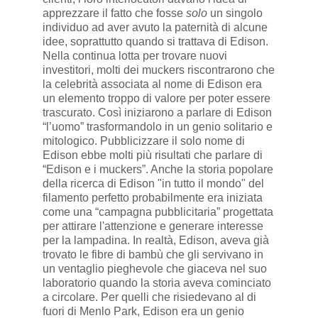
apprezzare il fatto che fosse
solo
un singolo
individuo ad aver avuto la paternità di alcune
idee, soprattutto quando si trattava di Edison.
Nella continua lotta per trovare nuovi
investitori, molti dei muckers riscontrarono che
la celebrità associata al nome di Edison era
un elemento troppo di valore per poter essere
trascurato. Così iniziarono a parlare di Edison
“l’uomo” trasformandolo in un genio solitario e
mitologico. Pubblicizzare il solo nome di
Edison ebbe molti più risultati che parlare di
“Edison e i muckers”. Anche la storia popolare
della ricerca di Edison "in tutto il mondo" del
filamento perfetto probabilmente era iniziata
come una “campagna pubblicitaria” progettata
per attirare l'attenzione e generare interesse
per la lampadina. In realtà, Edison, aveva già
trovato le fibre di bambù che gli servivano in
un ventaglio pieghevole che giaceva nel suo
laboratorio quando la storia aveva cominciato
a circolare. Per quelli che risiedevano al di
fuori di Menlo Park, Edison era un genio