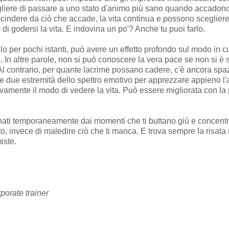
gliere di passare a uno stato d'animo più sano quando accadon
escindere da ciò che accade, la vita continua e possono sceglier
tto di godersi la vita. E indovina un po'? Anche tu puoi farlo.
lo per pochi istanti, può avere un effetto profondo sul modo in c
. In altre parole, non si può conoscere la vera pace se non si è 
Al contrario, per quante lacrime possano cadere, c'è ancora spaz
e due estremità dello spettro emotivo per apprezzare appieno l'a
tivamente il modo di vedere la vita. Può essere migliorata con l
nati temporaneamente dai momenti che ti buttano giù e concentrati
to, invece di maledire ciò che ti manca. E trova sempre la risata 
iste.
porate trainer