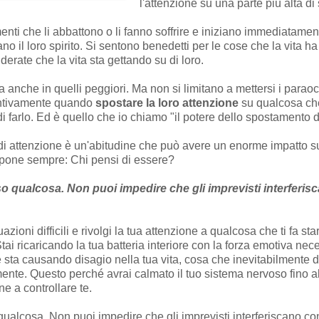
l'attenzione su una parte più alta di 
 che li abbattono o li fanno soffrire e iniziano immediatamente
no il loro spirito. Si sentono benedetti per le cose che la vita ha
derate che la vita sta gettando su di loro.
olta anche in quelli peggiori. Ma non si limitano a mettersi i para
tintivamente quando
spostare la loro attenzione
su qualcosa che
e di farlo. Ed è quello che io chiamo "il potere dello spostamento d
di attenzione è un'abitudine che può avere un enorme impatto su
i pone sempre: Chi pensi di essere?
o qualcosa. Non puoi impedire che gli imprevisti interferiscan
oni difficili e rivolgi la tua attenzione a qualcosa che ti fa star
Stai ricaricando la tua batteria interiore con la forza emotiva ne
 sta causando disagio nella tua vita, cosa che inevitabilmente do
ilmente. Questo perché avrai calmato il tuo sistema nervoso fino a
ne a controllare te.
ualcosa. Non puoi impedire che gli imprevisti interferiscano con i