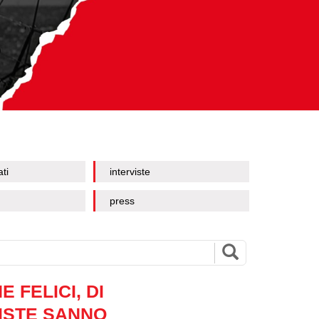
ati
interviste
press
 FELICI, DI
ISTE SANNO