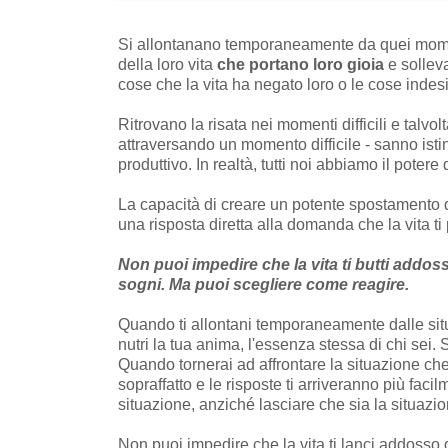
Si allontanano temporaneamente da quei momenti
della loro vita
che portano loro gioia
e solleva
cose che la vita ha negato loro o le cose indesi
Ritrovano la risata nei momenti difficili e talv
attraversando un momento difficile - sanno is
produttivo. In realtà, tutti noi abbiamo il poter
La capacità di creare un potente spostamento 
una risposta diretta alla domanda che la vita t
Non puoi impedire che la vita ti butti addoss
sogni. Ma puoi scegliere come reagire.
Quando ti allontani temporaneamente dalle situazi
nutri la tua anima, l'essenza stessa di chi sei. 
Quando tornerai ad affrontare la situazione che
sopraffatto e le risposte ti arriveranno più fac
situazione, anziché lasciare che sia la situazio
Non puoi impedire che la vita ti lanci addosso q