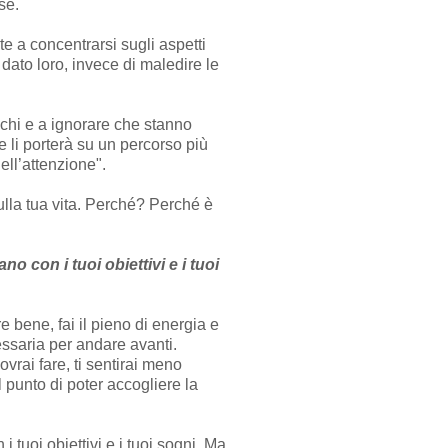
sé.
 a concentrarsi sugli aspetti
 dato loro, invece di maledire le
occhi e a ignorare che stanno
 li porterà su un percorso più
ell’attenzione".
lla tua vita. Perché? Perché è
o con i tuoi obiettivi e i tuoi
e bene, fai il pieno di energia e
cessaria per andare avanti.
vrai fare, ti sentirai meno
l punto di poter accogliere la
 tuoi obiettivi e i tuoi sogni. Ma