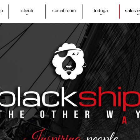
ip
clienti
social room
tortuga
sales 