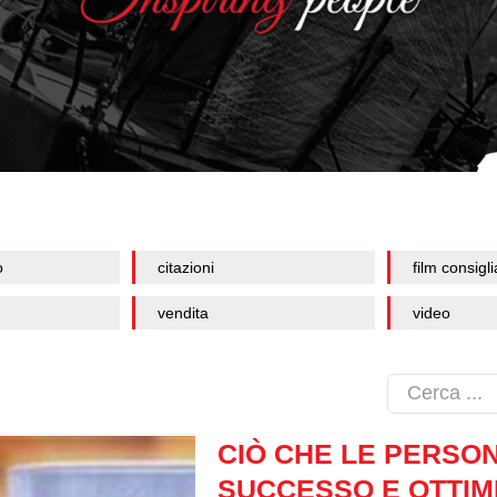
o
citazioni
film consigli
vendita
video
CIÒ CHE LE PERSONE
SUCCESSO E OTTIM