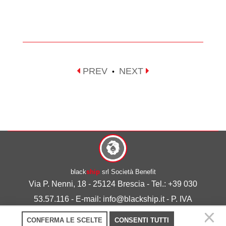
PREV
NEXT
•
black
ship
srl Società Benefit
Via P. Nenni, 18 - 25124 Brescia - Tel.: +39 030
53.57.116 - E-mail: info@blackship.it - P. IVA
03492980986
CONFERMA LE SCELTE
CONSENTI TUTTI