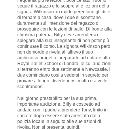
frequenta più le lezioni. Sconcertato, l'uomo
segue il ragazzo e lo scopre alle lezioni della
signora Wilkinson: in modo perentorio gli dice
di tornare a casa, dove i due si scontrano
duramente sull'intenzione del ragazzo di
proseguire con le lezioni di ballo. Di fronte alla
chiusura paterna, Billy deve arrendersi e
spiegare alla sua insegnante di non poter più
continuare il corso. La signora Wilkinson però
non demorde e rivela all'allievo il suo
ambizioso progetto: prepararlo ad entrare alla
Royal Ballet School di Londra, le cui audizioni
si terranno entro due settimane a Newcastle. I
due cominciano così a vedersi in segreto per
provare a lungo, divertendosi molto e a volte
scontrandosi.
Nel giorno prestabilito per la sua prima,
importante audizione, Billy è costretto ad
andare con il padre a prendere Tony, finito in
carcere dopo essere stato arrestato dalla
polizia locale in seguito alle sue azioni di
rivolta. Non si presenta, quindi,