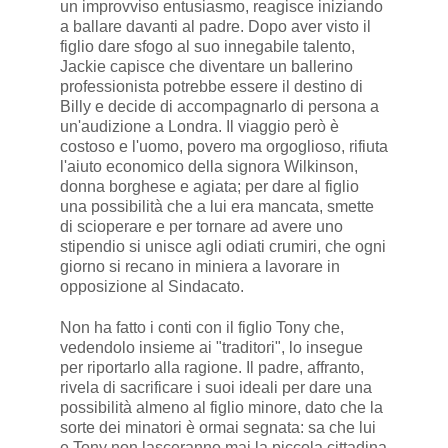
un improvviso entusiasmo, reagisce iniziando
a ballare davanti al padre. Dopo aver visto il
figlio dare sfogo al suo innegabile talento,
Jackie capisce che diventare un ballerino
professionista potrebbe essere il destino di
Billy e decide di accompagnarlo di persona a
un'audizione a Londra. Il viaggio però è
costoso e l'uomo, povero ma orgoglioso, rifiuta
l'aiuto economico della signora Wilkinson,
donna borghese e agiata; per dare al figlio
una possibilità che a lui era mancata, smette
di scioperare e per tornare ad avere uno
stipendio si unisce agli odiati crumiri, che ogni
giorno si recano in miniera a lavorare in
opposizione al Sindacato.
Non ha fatto i conti con il figlio Tony che,
vedendolo insieme ai "traditori", lo insegue
per riportarlo alla ragione. Il padre, affranto,
rivela di sacrificare i suoi ideali per dare una
possibilità almeno al figlio minore, dato che la
sorte dei minatori è ormai segnata: sa che lui
e Tony non lasceranno mai la piccola cittadina