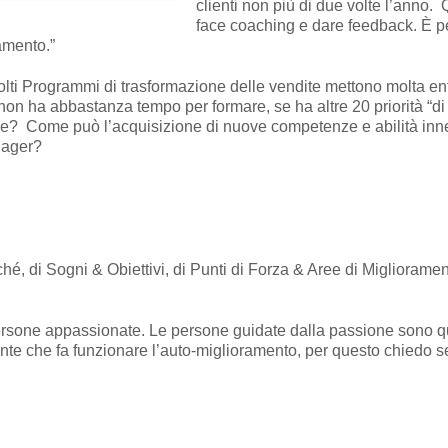
clienti non più di due volte l’anno
face coaching e dare feedback. È p
amento.”
ti Programmi di trasformazione delle vendite mettono molta enf
 ha abbastanza tempo per formare, se ha altre 20 priorità “di li
? Come può l’acquisizione di nuove competenze e abilità innes
nager?
é, di Sogni & Obiettivi, di Punti di Forza & Aree di Migliorament
 persone appassionate. Le persone guidate dalla passione sono qu
rante che fa funzionare l’auto-miglioramento, per questo chiedo