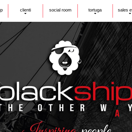
ip
clienti
social room
tortuga
sales 