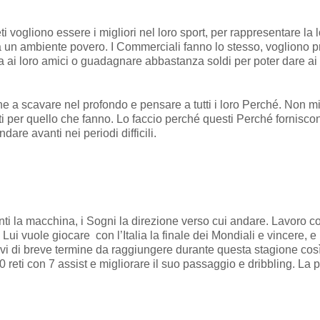
vogliono essere i migliori nel loro sport, per rappresentare la 
da un ambiente povero. I Commerciali fanno lo stesso, vogliono p
a ai loro amici o guadagnare abbastanza soldi per poter dare ai 
 a scavare nel profondo e pensare a tutti i loro Perché. Non m
i per quello che fanno. Lo faccio perché questi Perché forniscon
are avanti nei periodi difficili.
ti la macchina, i Sogni la direzione verso cui andare. Lavoro c
Lui vuole giocare con l’Italia la finale dei Mondiali e vincere, e 
vi di breve termine da raggiungere durante questa stagione così 
 reti con 7 assist e migliorare il suo passaggio e dribbling. La