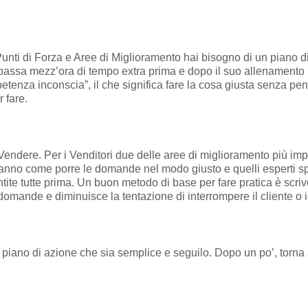
i Punti di Forza e Aree di Miglioramento hai bisogno di un piano d
e passa mezz’ora di tempo extra prima e dopo il suo allenamento 
petenza inconscia”, il che significa fare la cosa giusta senza pen
 fare.
a Vendere. Per i Venditori due delle aree di miglioramento più i
on sanno come porre le domande nel modo giusto e quelli esperti 
ntite tutte prima. Un buon metodo di base per fare pratica è scr
e domande e diminuisce la tentazione di interrompere il cliente o
 piano di azione che sia semplice e seguilo. Dopo un po’, torna a