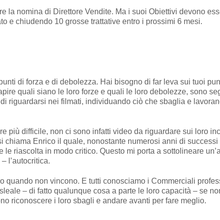
e la nomina di Direttore Vendite. Ma i suoi Obiettivi devono es
ato e chiudendo 10 grosse trattative entro i prossimi 6 mesi.
punti di forza e di debolezza. Hai bisogno di far leva sui tuoi punt
apire quali siano le loro forze e quali le loro debolezze, sono seg
tà di riguardarsi nei filmati, individuando ciò che sbaglia e lavor
e più difficile, non ci sono infatti video da riguardare sui loro in
 si chiama Enrico il quale, nonostante numerosi anni di successi 
e le riascolta in modo critico. Questo mi porta a sottolineare un’a
 l’autocritica.
tro quando non vincono. E tutti conosciamo i Commerciali profes
a sleale – di fatto qualunque cosa a parte le loro capacità – se 
ono riconoscere i loro sbagli e andare avanti per fare meglio.