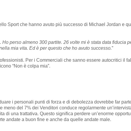
llo Sport che hanno avuto più successo di Michael Jordan e ques
. Ho perso almeno 300 partite. 26 volte mi è stata data fiducia per il
a nella mia vita. Ed è per questo che ho avuto successo.
”
ofessionisti. Per i Commerciali che sanno essere autocritici il f
 dicono “Non è colpa mia”.
iduare i personali punti di forza e di debolezza dovrebbe far part
 meno del 7% dei Venditori conduce regolarmente un’intervista co
dita di una trattativa. Questo significa perdere un’enorme opportu
erte andate a buon fine e anche da quelle andate male.