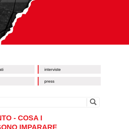
ati
interviste
press
O - COSA I
SONO IMPARARE