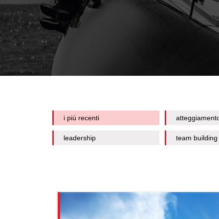
i più recenti
atteggiament
leadership
team building