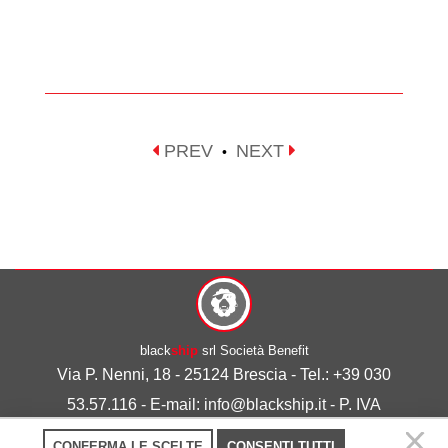
PREV
NEXT
•
black
ship
srl Società Benefit
Via P. Nenni, 18 - 25124 Brescia - Tel.: +39 030
53.57.116 - E-mail: info@blackship.it - P. IVA
03492980986
CONFERMA LE SCELTE
CONSENTI TUTTI