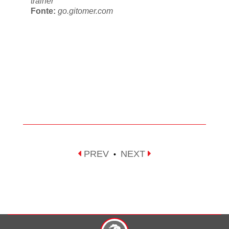
trainer
Fonte:
go.gitomer.com
PREV
NEXT
•