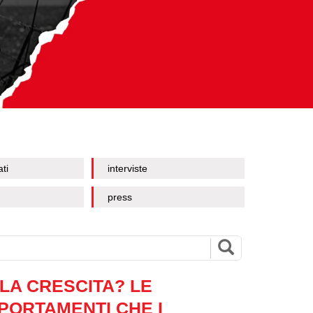
ati
interviste
press
LA CRESCITA? LE
PORTAMENTI CHE I