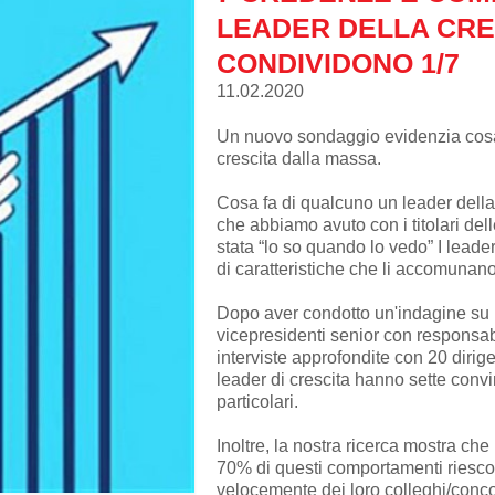
LEADER DELLA CRE
CONDIVIDONO 1/7
11.02.2020
Un nuovo sondaggio evidenzia cosa 
crescita dalla massa.
Cosa fa di qualcuno un leader dell
che abbiamo avuto con i titolari de
stata “lo so quando lo vedo” I leade
di caratteristiche che li accomunano
Dopo aver condotto un'indagine su 1
vicepresidenti senior con responsabi
interviste approfondite con 20 dirig
leader di crescita hanno sette conv
particolari.
Inoltre, la nostra ricerca mostra che 
70% di questi comportamenti riesco
velocemente dei loro colleghi/conc