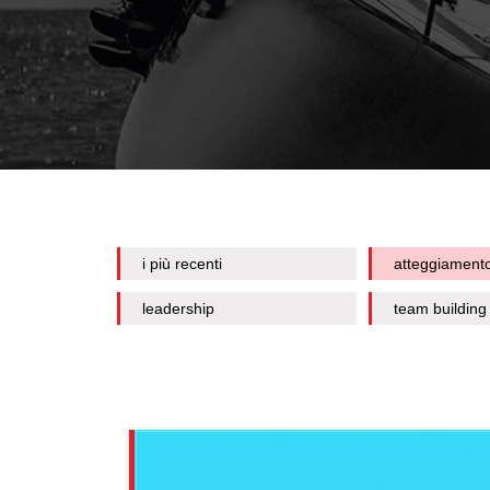
i più recenti
atteggiament
leadership
team building