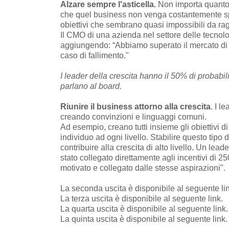
Alzare sempre l'asticella.
Non importa quanto s
che quel business non venga costantemente spint
obiettivi che sembrano quasi impossibili da rag
Il CMO di una azienda nel settore delle tecnologi
aggiungendo: “Abbiamo superato il mercato di d
caso di fallimento."
I leader della crescita hanno il 50% di probabili
parlano al board.
Riunire il business attorno alla crescita
.
I le
creando convinzioni e linguaggi comuni.
Ad esempio, creano tutti insieme gli obiettivi di 
individuo ad ogni livello. Stabilire questo tip
contribuire alla crescita di alto livello. Un lea
stato collegato direttamente agli incentivi di 25
motivato e collegato dalle stesse aspirazioni".
La seconda uscita è disponibile al seguente
li
La terza uscita è disponibile al seguente
link
.
La quarta uscita è disponibile al seguente
link
.
La quinta uscita è disponibile al seguente
link
.