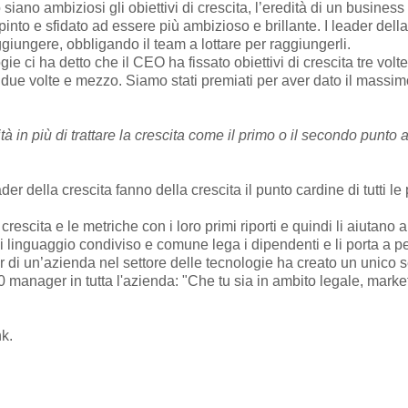
iano ambiziosi gli obiettivi di crescita, l’eredità di un busine
o e sfidato ad essere più ambizioso e brillante. I leader della 
giungere, obbligando il team a lottare per raggiungerli.
e ci ha detto che il CEO ha fissato obiettivi di crescita tre volte
ue volte e mezzo. Siamo stati premiati per aver dato il massimo
tà in più di trattare la crescita come il primo o il secondo punto
ader della crescita fanno della crescita il punto cardine di tutti 
crescita e le metriche con i loro primi riporti e quindi li aiutano a
o di linguaggio condiviso e comune lega i dipendenti e li porta 
der di un’azienda nel settore delle tecnologie ha creato un unico se
0 manager in tutta l'azienda: "Che tu sia in ambito legale, market
nk
.