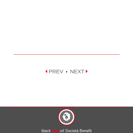
PREV
NEXT
•
black
ship
srl Società Benefit