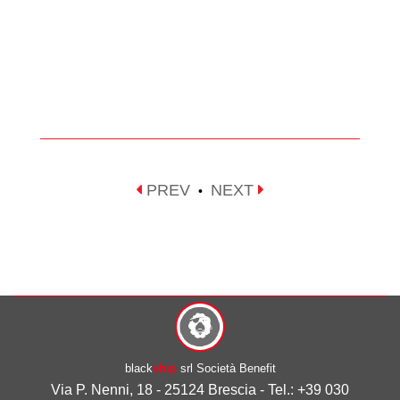
PREV
NEXT
•
black
ship
srl Società Benefit
Via P. Nenni, 18 - 25124 Brescia - Tel.: +39 030