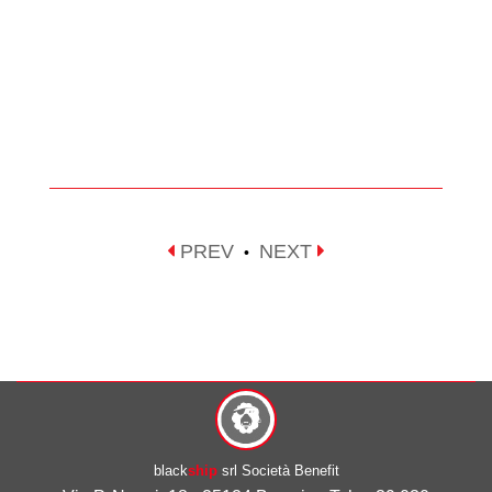
PREV
NEXT
•
black
ship
srl Società Benefit