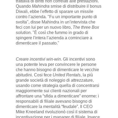
trattava di diritti non correlati alle prestazioni.
Quando
Mahindra
smise di distribuire il bonus
Diwali, ebbe l'effetto di sparare un missile
contro l’azienda. "Fu un importante punto di
svolta", disse Mahindra in un’intervista che
feci con lui per un nuovo libro,
The three Box
solution
. "È così che fummo in grado di
spingere l'intera l’azienda a cominciare a
dimenticare il passato."
Creare incentivi win-win
. Gli incentivi sono
una potente leva per convincere le persone
che hanno bisogno di dimenticare le vecchie
abitudini. Cosi fece
United Rentals
, la più
grande società di noleggio di attrezzature,
usando come strategia quella di concentrarsi
maggiormente sui clienti nazionali per
affrontare una “sfida a dimenticare” enorme: i
responsabili di filiale avevano bisogno di
dimenticare la mentalità “feudale”. Il CEO
Mike Kneeland rivoluzionò così il sistema di
incentivazione per i manager di filiale. Invece