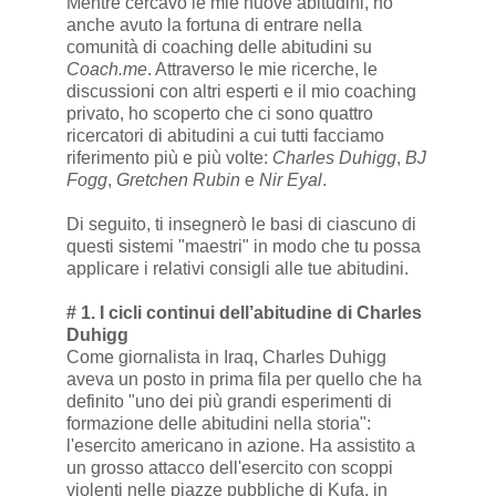
Mentre cercavo le mie nuove abitudini, ho
anche avuto la fortuna di entrare nella
comunità di coaching delle abitudini su
Coach.me
. Attraverso le mie ricerche, le
discussioni con altri esperti e il mio coaching
privato, ho scoperto che ci sono quattro
ricercatori di abitudini a cui tutti facciamo
riferimento più e più volte:
Charles Duhigg
,
BJ
Fogg
,
Gretchen Rubin
e
Nir Eyal
.
Di seguito, ti insegnerò le basi di ciascuno di
questi sistemi "maestri" in modo che tu possa
applicare i relativi consigli alle tue abitudini.
# 1. I cicli continui dell’abitudine di Charles
Duhigg
Come giornalista in Iraq, Charles Duhigg
aveva un posto in prima fila per quello che ha
definito "uno dei più grandi esperimenti di
formazione delle abitudini nella storia":
l'esercito americano in azione. Ha assistito a
un grosso attacco dell'esercito con scoppi
violenti nelle piazze pubbliche di Kufa, in