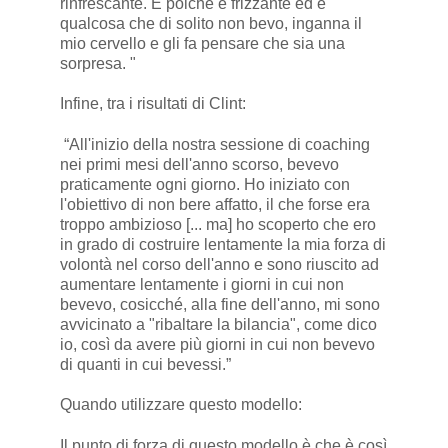
rinfrescante. E poiché è frizzante ed è
qualcosa che di solito non bevo, inganna il
mio cervello e gli fa pensare che sia una
sorpresa. "
Infine, tra i risultati di Clint:
“All'inizio della nostra sessione di coaching
nei primi mesi dell'anno scorso, bevevo
praticamente ogni giorno. Ho iniziato con
l'obiettivo di non bere affatto, il che forse era
troppo ambizioso [... ma] ho scoperto che ero
in grado di costruire lentamente la mia forza di
volontà nel corso dell'anno e sono riuscito ad
aumentare lentamente i giorni in cui non
bevevo, cosicché, alla fine dell'anno, mi sono
avvicinato a "ribaltare la bilancia", come dico
io, così da avere più giorni in cui non bevevo
di quanti in cui bevessi.”
Quando utilizzare questo modello:
Il punto di forza di questo modello è che è così