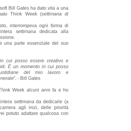
osoft Bill Gates ha dato vita a una
mato Think Week (
settimana di
oto, interrompeva ogni forma di
intera settimana dedicata alla
essione.
e una parte essenziale del suo
 cui posso essere creativo e
imiti. È un momento in cui posso
quotidiane del mio lavoro e
enerale
”. - Bill Gates
 Think Week alcuni anni fa e ho
ntera settimana da dedicarle (a
riera agli inizi, delle priorità
vrei potuto adattare qualcosa con