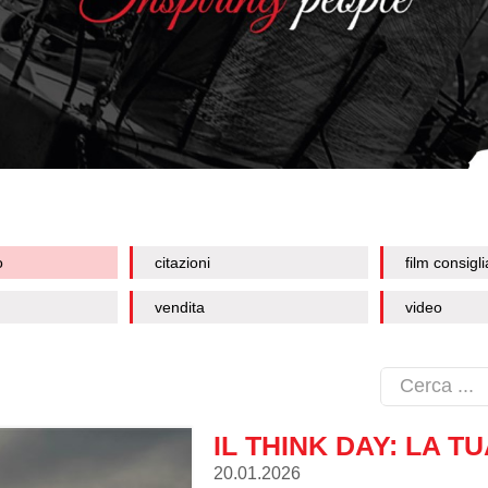
o
citazioni
film consigli
vendita
video
IL THINK DAY: LA 
20.01.2026