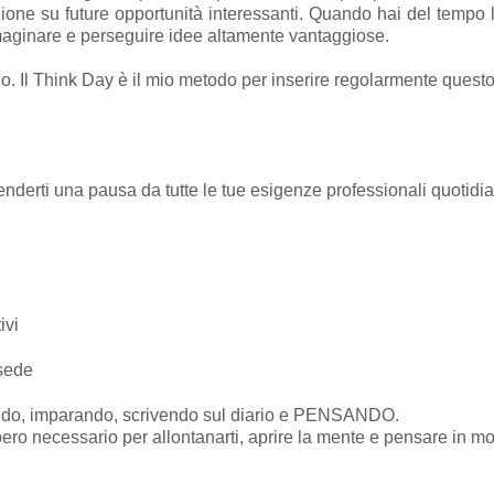
zione su future opportunità interessanti. Quando hai del tempo 
mmaginare e perseguire idee altamente vantaggiose.
lo. Il Think Day è il mio metodo per inserire regolarmente quest
renderti una pausa da tutte le tue esigenze professionali quotidi
ivi
 sede
ggendo, imparando, scrivendo sul diario e PENSANDO.
libero necessario per allontanarti, aprire la mente e pensare in 