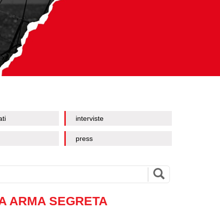
ati
interviste
press
TUA ARMA SEGRETA