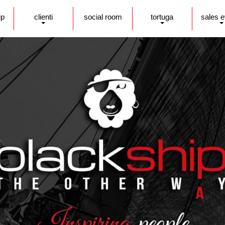
ip
clienti
social room
tortuga
sales 