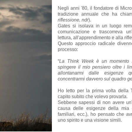
Negli anni '80, il fondatore di Micr
tradizione annuale che ha chia
riflessione, ndr
).
Gates si isolava in un luogo rem
comunicazione e trascorreva un'
lettura, all'apprendimento e alla rifl
Questo approccio radicale divenn
processo:
“
La Think Week è un momento in
spingere il mio pensiero oltre i l
allontanarmi dalle esigenze 
concentrarmi davvero sul quadro g
Ho letto per la prima volta della
capito subito che volevo provarla.
Sebbene sapessi di non avere un'i
causa delle esigenze della mia car
familiari, ecc.), ho pensato che a
uno spirito e una visione simili.