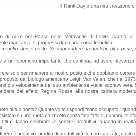
Il Think Day è una mia creazione e 
po di Alice nel Paese delle Meraviglie di Lewis Carroll, l
rente mancanza di progressi dopo una corsa frenetica:
ere nello stesso posto. Se vuoi andare da qualche altra parte, 
a un fenomeno importante che continua ad avere rilevanza nel
ere solo per rimanere al nostro posto e che dobbiamo correre 
e proposto dal biologo americano Leigh Van Valen, che nel 1973 
rsi più velocemente del suo ambiente se vuole sopravvivere. 
condaria dell'effetto Regina Rossa, alla nostra carriera modern
nere al tuo posto? Quante volte rispondi “sono occupato!” quand
istere su una ruota da criceto senza fine fatta di riunioni, telef
fitti ci fanno sembrare (e sentire) produttivi, quando in rea
to.
libero è negativo: perdita di produttività, tempo sprecato, costo 