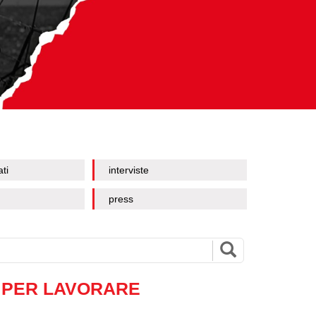
ati
interviste
press
O PER LAVORARE