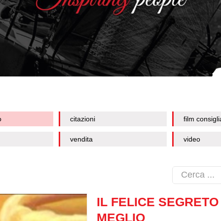
o
citazioni
film consigli
vendita
video
IL FELICE SEGRET
MEGLIO