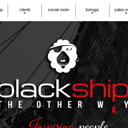
ip
clienti
social room
tortuga
sales 